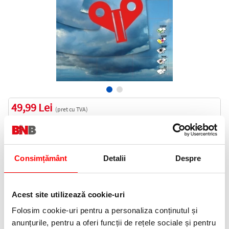
49,99 Lei
(pret cu TVA)
In stoc
50 puncte de fidelitate
Bucati:
Consimțământ
Detalii
Despre
Cod produs:
EXT71333
Acest site utilizează cookie-uri
Informatii livrare
Folosim cookie-uri pentru a personaliza conținutul și
Telefon:
anunțurile, pentru a oferi funcții de rețele sociale și pentru