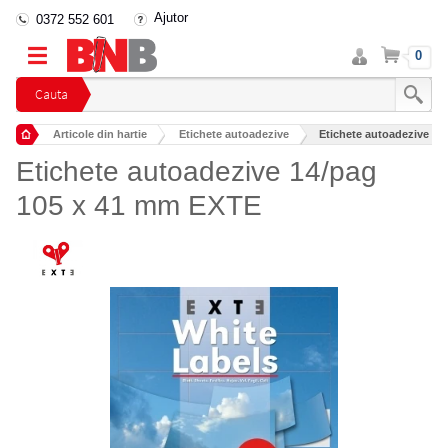
Ajutor
0372 552 601
Intra
Cos
0
in
cont
Cauta
Articole din hartie
Etichete autoadezive
Etichete autoadezive 14
Etichete autoadezive 14/pag
105 x 41 mm EXTE