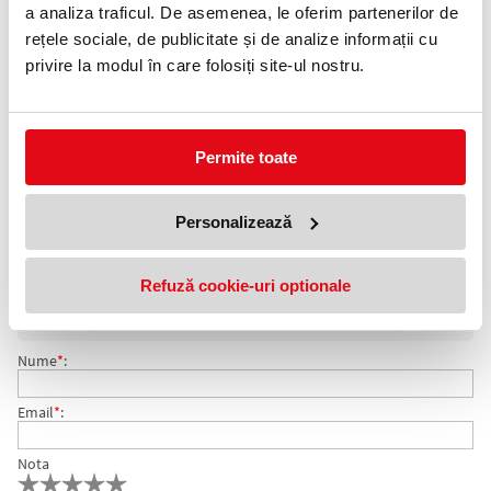
0372 552 601
a analiza traficul. De asemenea, le oferim partenerilor de
rețele sociale, de publicitate și de analize informații cu
Adauga in wishlist
privire la modul în care folosiți site-ul nostru.
Format: A4.
Culoare: alb.
Ambalare: 100 coli/top.
Numar etichete: 14 etichete/pagina.
Permite toate
Etichete autoadezive EXTE pentru diverse aplicatii. Tehnologie
printare: copiatoare, imprimante inkjet, laser si laser color.
Personalizează
COMENTARII ETICHETE AUTOADEZIVE 14/PAG 105 X 41
Nu exista comentarii. Fii primul care comenteaza acest produs!
Refuză cookie-uri optionale
MM EXTE
Adresa de e-mail ramane confidentiala si nu va fi afisata pe site.
Nume
*
:
Email
*
:
Nota