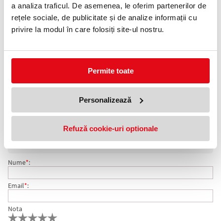
0372 552 601
a analiza traficul. De asemenea, le oferim partenerilor de
rețele sociale, de publicitate și de analize informații cu
Adauga in wishlist
privire la modul în care folosiți site-ul nostru.
Format: A4.
Culoare: alb.
Ambalare: 100 coli/top.
Numar etichete: 12 etichete/pagina.
Permite toate
Etichete autoadezive EXTE pentru diverse aplicatii. Tehnologie
printare: copiatoare, imprimante inkjet, laser si laser color.
Personalizează
COMENTARII ETICHETE AUTOADEZIVE 12/PAG 105 X 48
Nu exista comentarii. Fii primul care comenteaza acest produs!
Refuză cookie-uri optionale
MM EXTE
Adresa de e-mail ramane confidentiala si nu va fi afisata pe site.
Nume
*
:
Email
*
:
Nota