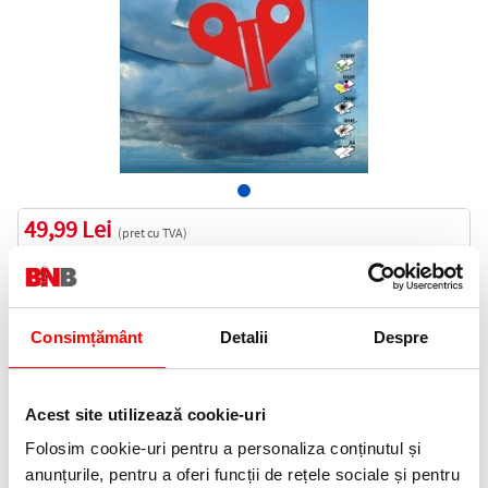
49,99 Lei
(pret cu TVA)
In stoc
50 puncte de fidelitate
Bucati:
Consimțământ
Detalii
Despre
Cod produs:
EXT91183
Acest site utilizează cookie-uri
Informatii livrare
Folosim cookie-uri pentru a personaliza conținutul și
Telefon:
anunțurile, pentru a oferi funcții de rețele sociale și pentru