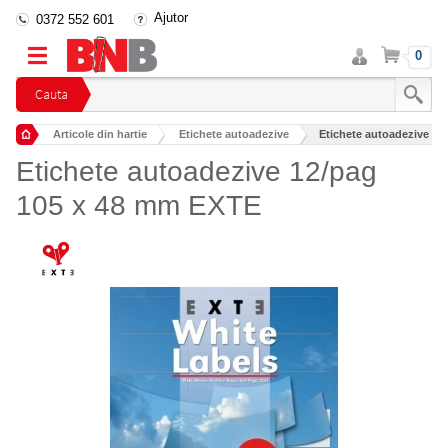
Ajutor
0372 552 601
Intra
Cos
0
in
cont
Cauta
Articole din hartie
Etichete autoadezive
Etichete autoadezive 12
Etichete autoadezive 12/pag
105 x 48 mm EXTE