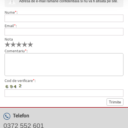
Adresa de e-mail ramane confidentiala si nu va fi afisata pe site.
Nume
*
:
Email
*
:
Nota
Comentariu
*
:
Cod de verificare
*
:
Telefon
0372 552 601