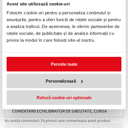
Acest site utilizează cookie-uri
Telefon:
0372 552 601
Folosim cookie-uri pentru a personaliza conținutul și
anunțurile, pentru a oferi funcții de rețele sociale și pentru
Adauga in wishlist
a analiza traficul. De asemenea, le oferim partenerilor de
rețele sociale, de publicitate și de analize informații cu
Echilibratoare de greutate cu arc pentru suspendarea sculelor
privire la modul în care folosiți site-ul nostru.
manuale de atelier, cu posibilitate de fixare la orice inaltime.
Sculele sunt astfel intotdeauna la indemana, fara a fi necesara o
suprafata de asezare.
Poate fi folosit si ca punct de suspendare in timpul lucrarilor de
asamblare.
Dupa fiecare ridicare la orice pozitie de lucru sarcina suspendata
Permite toate
revine la pozitia initiala.
Pozitia initiala poate fi reglata in cadrul lungimii suspendarii prin
pretensionarea tractiunii arcului.
Personalizează
Echilibratorul are o prindere de siguranta suplimentara si o
prindere izolata cu carlig tip carabina.
Masa: 0.6 kg | Capacitatea min. (masa): 1 kg | Capacitatea max.
Refuză cookie-uri optionale
(masa): 2 kg
COMENTARII ECHILIBRATOR DE GREUTATE, CURSA
Nu exista comentarii. Fii primul care comenteaza acest produs!
MAXIMA 1,6 M, SARCINA MAXIMA 2 KG