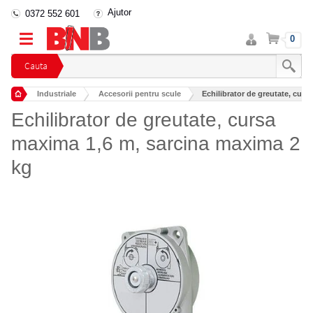
Ajutor
0372 552 601
Intra
Cos
0
in
cont
Cauta
Industriale
Accesorii pentru scule
Echilibrator de greutate, cur
Echilibrator de greutate, cursa
maxima 1,6 m, sarcina maxima 2
kg