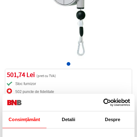
501,74 Lei
(pret cu TVA)
Stoc furnizor
502 puncte de fidelitate
Bucati:
Cod produs:
M145002
Consimțământ
Detalii
Despre
Livrare gratuita