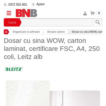
Ajutor
0372 552 601
Intra
Cos
0
in
cont
Cauta
Organizare si arhivare
Dosare carton
Dosar cu sina WOW, carton l
Dosar cu sina WOW, carton
laminat, certificare FSC, A4, 250
coli, Leitz alb