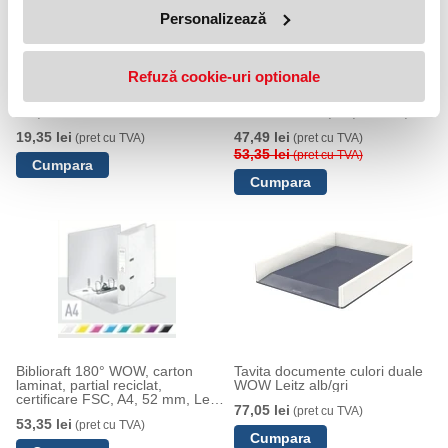
Personalizează
Refuză cookie-uri optionale
Mapa cu elastic WOW, carton
Biblioraft 180° WOW, carton
laminat, certificare FSC, A4, 250
laminat, partial reciclat,
coli, Leitz alb
certificare FSC, A4, 80 mm,
Leitz alb
19,35 lei
47,49 lei
(pret cu TVA)
(pret cu TVA)
53,35 lei
(pret cu TVA)
Biblioraft 180° WOW, carton
Tavita documente culori duale
laminat, partial reciclat,
WOW Leitz alb/gri
certificare FSC, A4, 52 mm, Leitz
77,05 lei
(pret cu TVA)
alb
53,35 lei
(pret cu TVA)