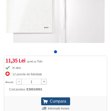
11,35 Lei
(pret cu TVA)
In stoc
12 puncte de fidelitate
Bucati:
Cod produs:
E30010001
Informatii livrare