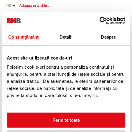
Adauga in wishlist
Dosar de carton cu un design atractiv, în culori vibrante WOW.
Datorită suprafeţei laminate dosarul are un aspect lucios, de
înaltă calitate.
Consimțământ
Detalii
Despre
Dotat cu șină pentru arhivarea documentelor perforate.
Arhivare rapidă și acces facil la documentele din interior.
Confecționat dintr-un carton solid, suprafața laminată a dosarului
oferă un aspect lucios, de înaltă calitate.
Capacitatate: 250 coli A4 (80 gsm)
Acest site utilizează cookie-uri
Completează perfect celelalte produse din gama WOW pentru a
crea biroul perfect, fie el chiar și acasă.
Folosim cookie-uri pentru a personaliza conținutul și
anunțurile, pentru a oferi funcții de rețele sociale și pentru
Material: Carton 300 gsm, exterior laminat ( PP)
Dimensiuni: 240 x 3 x 310 mm
a analiza traficul. De asemenea, le oferim partenerilor de
Greutate: 0,05 kg
rețele sociale, de publicitate și de analize informații cu
privire la modul în care folosiți site-ul nostru.
PRODUSE SIMILARE
11 %
Permite toate