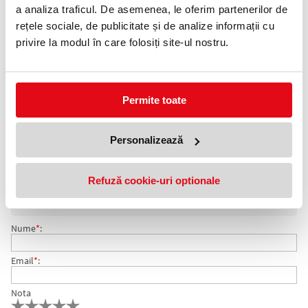
a analiza traficul. De asemenea, le oferim partenerilor de
Adauga in wishlist
rețele sociale, de publicitate și de analize informații cu
privire la modul în care folosiți site-ul nostru.
Descriere Dosar A4, GT Elba, rosu
Realizat din carton Manilla cu o greutate de 250 g/m² vopsit în
masă.
Pe coperta frontală sunt imprimate câmpuri pentru descriere.
Spate perforat pentru a crește capacitatea.
Permite toate
Mustăți metalice.
Format: A4
Culoare: roșu.
Personalizează
COMENTARII DOSAR A4, GT ELBA, ROSU
Refuză cookie-uri optionale
Nu exista comentarii. Fii primul care comenteaza acest produs!
Adresa de e-mail ramane confidentiala si nu va fi afisata pe site.
Nume
*
:
Email
*
:
Nota