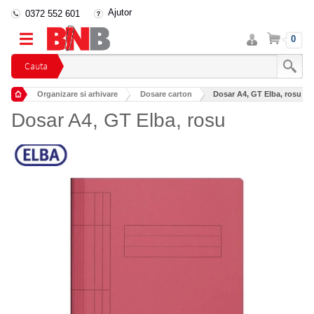
Ajutor
0372 552 601
Intra
Cos
0
in
cont
Cauta
Organizare si arhivare
Dosare carton
Dosar A4, GT Elba, rosu
Dosar A4, GT Elba, rosu