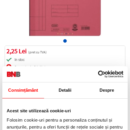
2,25 Lei
(pret cu TVA)
In stoc
3 puncte de fidelitate
Bucati:
Cod produs:
DOSSINGT4
Consimțământ
Detalii
Despre
Informatii livrare
Acest site utilizează cookie-uri
Telefon:
Folosim cookie-uri pentru a personaliza conținutul și
0372 552 601
anunțurile, pentru a oferi funcții de rețele sociale și pentru