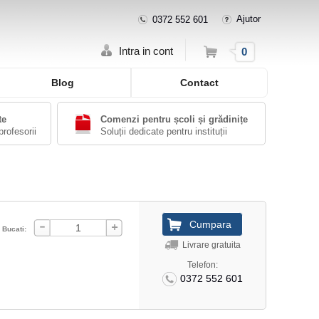
Ajutor
0372 552 601
Cos
Intra in cont
0
Blog
Contact
te
Comenzi pentru școli și grădinițe
profesorii
Soluții dedicate pentru instituții
Bucati:
Livrare gratuita
Telefon:
0372 552 601