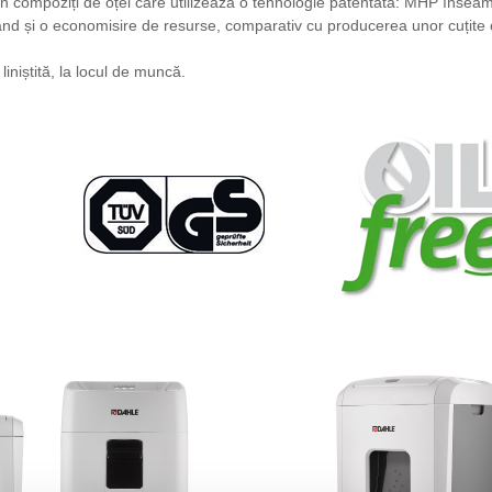
 compoziți de oțel care utilizează o tehnologie patentată: MHP înseam
rând și o economisire de resurse, comparativ cu producerea unor cuțite 
iniștită, la locul de muncă.