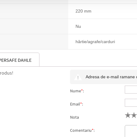
220 mm
Nu
hârtie/agrafe/carduri
PERSAFE DAHLE
produs!
Adresa de e-mail ramane con
Nume
*
:
Email
*
:
Nota
Comentariu
*
: