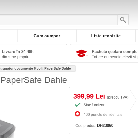
Cum cumpar
Liste rechizite
Livrare în 24-48h
Pachete școlare comple
din stoc propriu
Tot ce au nevoie elevii și 
strugator documente 6 coli, PaperSafe Dahle
, PaperSafe Dahle
399,99 Lei
(pret cu TVA)
Stoc furnizor
400 puncte de fidelitate
DH23060
Cod produs: