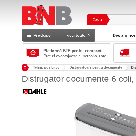
Cauta
Produse
vezi toate
Despre noi
Platformă B2B pentru companii
Prețuri avantajoase și personalizate
Tehnica de birou
Distrugatoare pentru documente
Di
Distrugator documente 6 coli