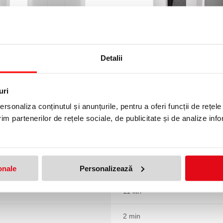
Detalii
uri
rsonaliza conținutul și anunțurile, pentru a oferi funcții de rețele
Strip-cut
im partenerilor de rețele sociale, de publicitate și de analize info
6 coli individual
2
onale
Personalizează
11 litri
2 min