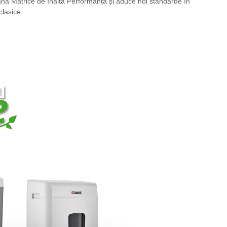
nă Matrice de Înaltă Performanță și aduce noi standarde în
clasice.