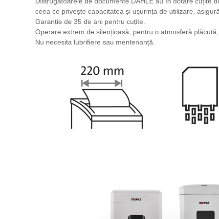
Distrugătoarele de documente DAHLE au în dotare cuțite din
ceea ce privește capacitatea și ușurința de utilizare, asigu
Garanție de 35 de ani pentru cuțite.
Operare extrem de silențioasă, pentru o atmosferă plăcută, l
Nu necesita lubrifiere sau mentenanță.