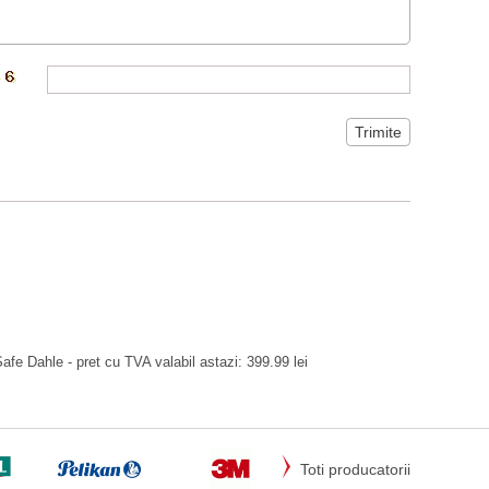
fe Dahle - pret cu TVA valabil astazi: 399.99 lei
Toti producatorii