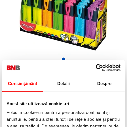
99,99 Lei
(pret cu TVA)
In stoc
Consimțământ
Detalii
Despre
100 puncte de fidelitate
Bucati:
Cod produs:
742537
Acest site utilizează cookie-uri
Folosim cookie-uri pentru a personaliza conținutul și
anunțurile, pentru a oferi funcții de rețele sociale și pentru
Informatii livrare
a analiza traficul. De asemenea, le oferim partenerilor de