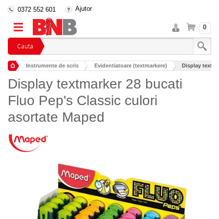
Ajutor
0372 552 601
Intra
Cos
0
in
cont
Cauta
Instrumente de scris
Evidentiatoare (textmarkere)
Display textma
Display textmarker 28 bucati
Fluo Pep's Classic culori
asortate Maped