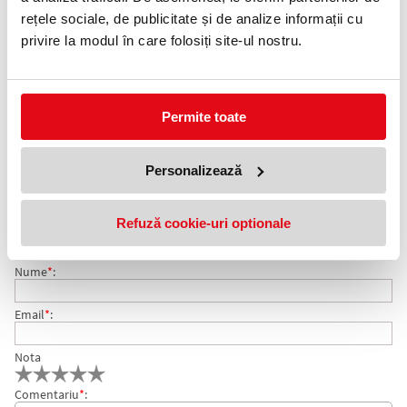
Telefon:
rețele sociale, de publicitate și de analize informații cu
0372 552 601
privire la modul în care folosiți site-ul nostru.
Adauga in wishlist
Textmarker Fluo Pep's Classic culori asortate Maped
Permite toate
Ambalare: 28 bucati/display.
Personalizează
COMENTARII DISPLAY TEXTMARKER 28 BUCATI FLUO
Nu exista comentarii. Fii primul care comenteaza acest produs!
PEP'S CLASSIC CULORI ASORTATE MAPED
Refuză cookie-uri optionale
Adresa de e-mail ramane confidentiala si nu va fi afisata pe site.
Nume
*
:
Email
*
:
Nota
Comentariu
*
: