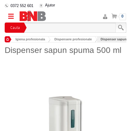
Ajutor
0372 552 601
Intra
Cos
0
in
cont
Cauta
Igiena profesionala
Dispensere profesionale
Dispenser sapun s
Dispensere si dozatoare sapun
Dispenser sapun spuma 500 ml