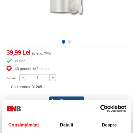
39,99 Lei
(pret cu TVA)
In stoc
40 puncte de fidelitate
Bucati:
Cod produs:
31265
Informatii livrare
Telefon:
0372 552 601
Consimțământ
Detalii
Despre