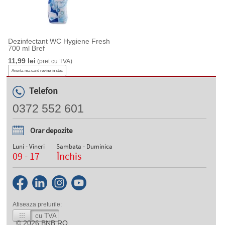
Dezinfectant WC Hygiene Fresh
700 ml Bref
11,99 lei
(pret cu TVA)
Anunta-ma cand revine in stoc
Telefon
0372 552 601
Orar depozite
Luni - Vineri
Sambata - Duminica
09 - 17
Închis
Afiseaza preturile:
cu TVA
© 2026
BNB.RO