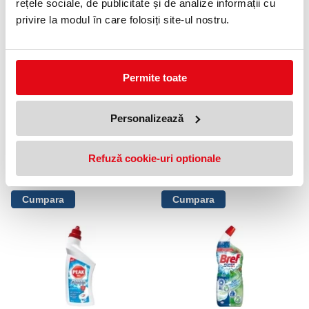
rețele sociale, de publicitate și de analize informații cu
OFERTE
privire la modul în care folosiți site-ul nostru.
Permite toate
Personalizează
Gel Sano pentru WC, bon toilet
Gel anticalcar WC Sano, Bon
Refuză cookie-uri optionale
cleaning lotus & orchid, 750ML
neroli & magnolia, 750ML
15,99 lei
14,99 lei
(pret cu TVA)
(pret cu TVA)