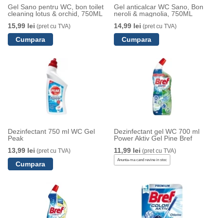
Gel Sano pentru WC, bon toilet
Gel anticalcar WC Sano, Bon
cleaning lotus & orchid, 750ML
neroli & magnolia, 750ML
15,99 lei
14,99 lei
(pret cu TVA)
(pret cu TVA)
Dezinfectant 750 ml WC Gel
Dezinfectant gel WC 700 ml
Peak
Power Aktiv Gel Pine Bref
13,99 lei
11,99 lei
(pret cu TVA)
(pret cu TVA)
Anunta-ma cand revine in stoc