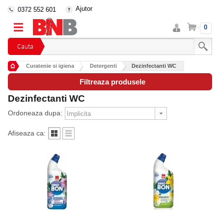
Ajutor
0372 552 601
Intra
Cos
0
in
cont
Cauta
Curatenie si igiena
Detergenti
Dezinfectanti WC
Filtreaza produsele
Dezinfectanti WC
Ordoneaza dupa:
Afiseaza ca: