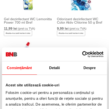
Gel dezinfectant WC Lemonitta
Odorizant dezinfectant WC
Power 700 ml Bref
Color Aktiv Chlorine 50 g Bref
11,99 lei
9,99 lei
(pret cu TVA)
(pret cu TVA)
Anunta-ma cand revine in stoc
Anunta-ma cand revine in stoc
Consimțământ
Detalii
Despre
Dezinfectant WC Hygiene Fresh
700 ml Bref
Acest site utilizează cookie-uri
11,99 lei
(pret cu TVA)
Folosim cookie-uri pentru a personaliza conținutul și
Anunta-ma cand revine in stoc
anunțurile, pentru a oferi funcții de rețele sociale și pentru
a analiza traficul. De asemenea, le oferim partenerilor de
NOUTATI