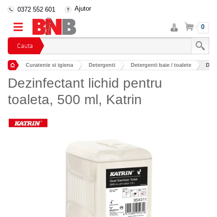
Ajutor
0372 552 601
Intra
Cos
0
in
cont
Cauta
Curatenie si igiena
Detergenti
Detergenti baie / toalete
Dezi
Dezinfectant lichid pentru
toaleta, 500 ml, Katrin