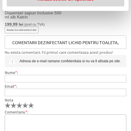
Dispenser sapun Inclusive 500
ml alb Katrin
199,99 lei
(pret cu TVA)
Anunta-ma cand revine in stoc
COMENTARII DEZINFECTANT LICHID PENTRU TOALETA,
Nu exista comentarii. Fii primul care comenteaza acest produs!
500 ML, KATRIN
Adresa de e-mail ramane confidentiala si nu va fi afisata pe site.
Nume
*
:
Email
*
:
Nota
Comentariu
*
: