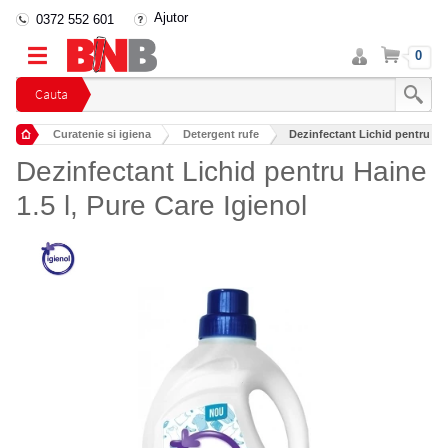
Ajutor
0372 552 601
Intra
Cos
0
in
cont
Cauta
Curatenie si igiena
Detergent rufe
Dezinfectant Lichid pentru Hai
Dezinfectant Lichid pentru Haine
1.5 l, Pure Care Igienol