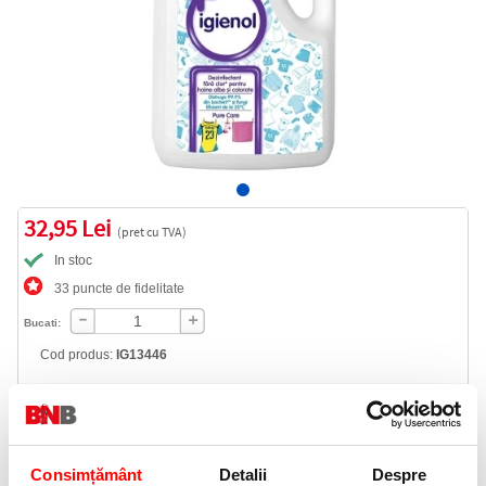
32,95 Lei
(pret cu TVA)
In stoc
33 puncte de fidelitate
Bucati:
Cod produs:
IG13446
Informatii livrare
Telefon:
Consimțământ
Detalii
Despre