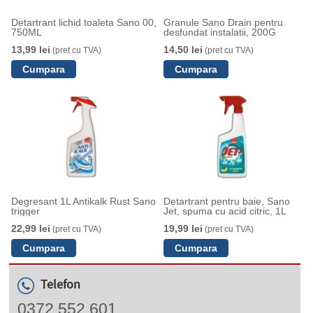
Detartrant lichid toaleta Sano 00,
Granule Sano Drain pentru
750ML
desfundat instalatii, 200G
13,99 lei
14,50 lei
(pret cu TVA)
(pret cu TVA)
Degresant 1L Antikalk Rust Sano
Detartrant pentru baie, Sano
trigger
Jet, spuma cu acid citric, 1L
22,99 lei
19,99 lei
(pret cu TVA)
(pret cu TVA)
Telefon
0372 552 601