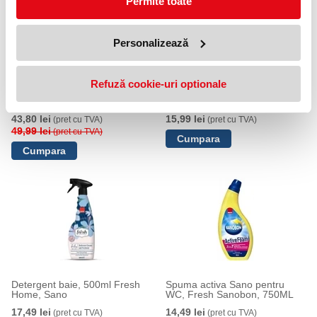
Permite toate
Personalizează
Refuză cookie-uri optionale
Pachet detergent baie Fresh-
Detergent si odorizant WC
Home Sano
Sano, Fresh home, 750ML
43,80 lei
15,99 lei
(pret cu TVA)
(pret cu TVA)
49,99 lei
(pret cu TVA)
Detergent baie, 500ml Fresh
Spuma activa Sano pentru
Home, Sano
WC, Fresh Sanobon, 750ML
17,49 lei
14,49 lei
(pret cu TVA)
(pret cu TVA)