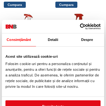
Consimțământ
Detalii
Despre
Degresant 1L Antikalk Rust Sano
Detartrant pentru baie, Sano
trigger
Jet, spuma cu acid citric, 1L
Acest site utilizează cookie-uri
22,99 lei
19,99 lei
(pret cu TVA)
(pret cu TVA)
Folosim cookie-uri pentru a personaliza conținutul și
anunțurile, pentru a oferi funcții de rețele sociale și pentru
a analiza traficul. De asemenea, le oferim partenerilor de
NOUTATI
rețele sociale, de publicitate și de analize informații cu
privire la modul în care folosiți site-ul nostru.
OFERTE
12 %