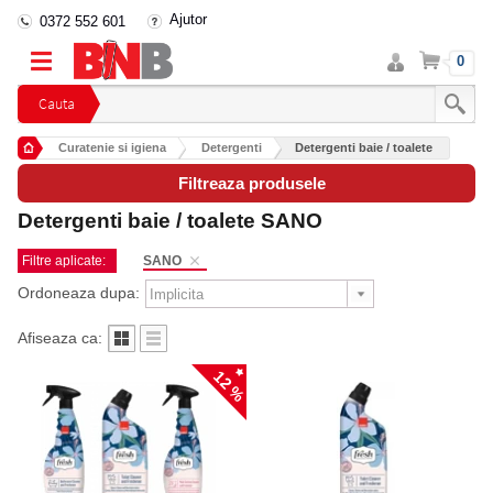
Ajutor
0372 552 601
Intra
Cos
0
in
cont
Cauta
Curatenie si igiena
Detergenti
Detergenti baie / toalete
Filtreaza produsele
Detergenti baie / toalete SANO
Filtre aplicate:
SANO
Ordoneaza dupa:
Afiseaza ca:
12 %