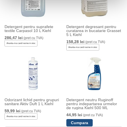
Detergent pentru suprafete
Detergent degresant pentru
textile Carpasol 10 L Kiehl
curatarea in bucatarie Grasset
5 L Kiehl
286,47 lei
(pret cu TVA)
158,28 lei
(pret cu TVA)
Anunta-ma cand revine in stoc
Anunta-ma cand revine in stoc
Odorizant lichid pentru grupuri
Detergent neutru Ruginoff
sanitare Aktiv Duft 1 L Kiehl
pentru indepartarea urmelor
de rugina Kiehl 500 ML
59,99 lei
(pret cu TVA)
44,95 lei
(pret cu TVA)
Anunta-ma cand revine in stoc