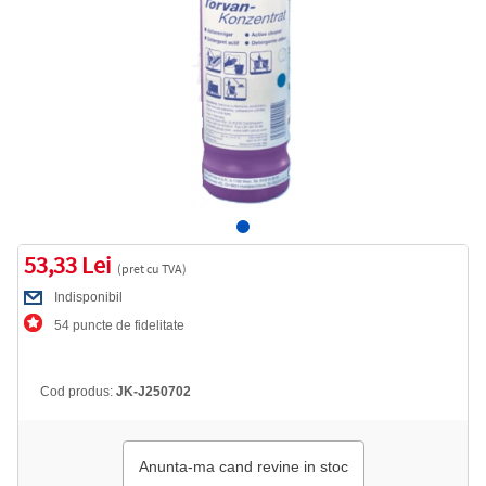
53,33 Lei
(pret cu TVA)
Indisponibil
54 puncte de fidelitate
Cod produs:
JK-J250702
Anunta-ma cand revine in stoc