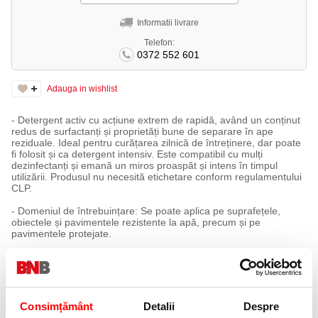
Informatii livrare
Telefon:
0372 552 601
Adauga in wishlist
- Detergent activ cu acțiune extrem de rapidă, având un conținut
redus de surfactanți și proprietăți bune de separare în ape
reziduale. Ideal pentru curățarea zilnică de întreținere, dar poate
fi folosit și ca detergent intensiv. Este compatibil cu mulți
dezinfectanți și emană un miros proaspăt și intens în timpul
utilizării. Produsul nu necesită etichetare conform regulamentului
CLP.
- Domeniul de întrebuințare: Se poate aplica pe suprafețele,
obiectele și pavimentele rezistente la apă, precum și pe
pavimentele protejate.
- Întrebuințare: Înainte de prima utilizare, se testează rezistența
materialelor într-un loc ascuns. Pentru curățenia de întreținere
manuală, se utilizează 25 ml la 8 L apă rece, cu un consum de
0,2 ml/m². Pentru curățarea suprafețelor, se aplică aceeași doză
de 25 ml la 8 L apă rece, cu un consum de 0,1 ml/m². În cazul
Consimțământ
Detalii
Despre
curățeniei de întreținere cu mașină, se folosesc 25 ml la 8 L apă