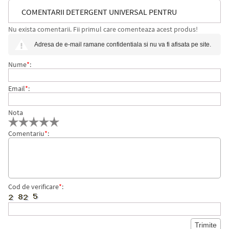
COMENTARII DETERGENT UNIVERSAL PENTRU
Nu exista comentarii. Fii primul care comenteaza acest produs!
SUPRAFETE TORVAN CONCENTRATE 1 L KIEHL
Adresa de e-mail ramane confidentiala si nu va fi afisata pe site.
Nume
*
:
Email
*
:
Nota
Comentariu
*
:
Cod de verificare
*
: