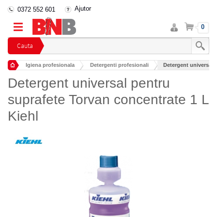
Ajutor
0372 552 601
Intra
Cos
0
in
cont
Cauta
Igiena profesionala
Detergenti profesionali
Detergent universal 
Detergenti industriali
Detergent universal pentru
suprafete Torvan concentrate 1 L
Kiehl