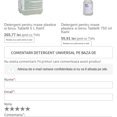
Detergent pentru mase plastice
Detergent pentru mase
si birou Tablefit 5 L Kiehl
plastice si birou Tablefit 750 ml
Kiehl
265,77 lei
(pret cu TVA)
55,91 lei
(pret cu TVA)
Anunta-ma cand revine in stoc
Anunta-ma cand revine in stoc
COMENTARII DETERGENT UNIVERSAL PE BAZA DE
Nu exista comentarii. Fii primul care comenteaza acest produs!
ALCOOL KERADET AKTIV 10 L KIEHL
Adresa de e-mail ramane confidentiala si nu va fi afisata pe site.
Nume
*
:
Email
*
:
Nota
Comentariu
*
: