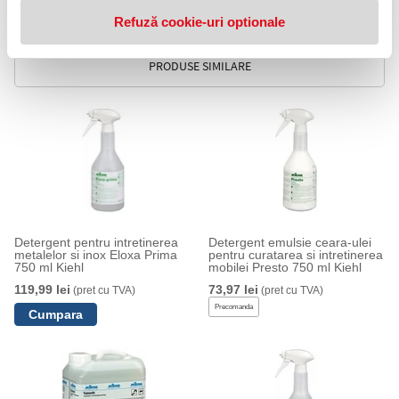
Refuză cookie-uri optionale
Descarcati fisa tehnica de
aici
PRODUSE SIMILARE
Detergent pentru intretinerea
Detergent emulsie ceara-ulei
metalelor si inox Eloxa Prima
pentru curatarea si intretinerea
750 ml Kiehl
mobilei Presto 750 ml Kiehl
119,99 lei
73,97 lei
(pret cu TVA)
(pret cu TVA)
Precomanda