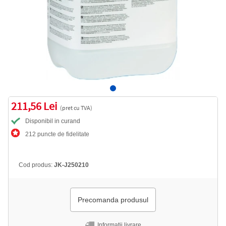
211,56 Lei
(pret cu TVA)
Disponibil in curand
212 puncte de fidelitate
Cod produs:
JK-J250210
Precomanda produsul
Informatii livrare