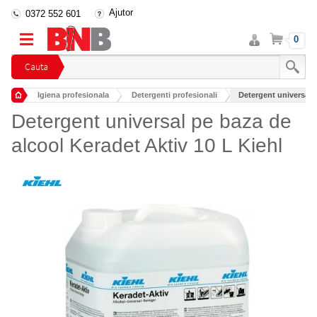
Ajutor
0372 552 601
Intra
Cos
0
in
cont
Cauta
Igiena profesionala
Detergenti profesionali
Detergent universal p
Detergenti industriali
Detergent universal pe baza de
alcool Keradet Aktiv 10 L Kiehl