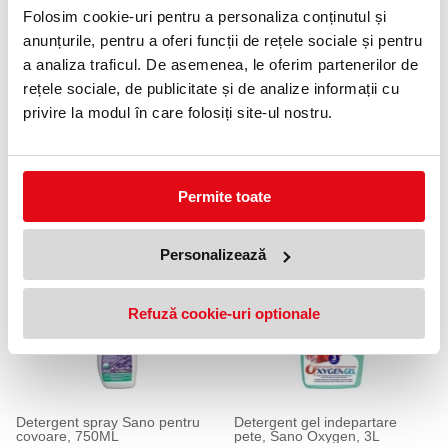
Folosim cookie-uri pentru a personaliza conținutul și
anunțurile, pentru a oferi funcții de rețele sociale și pentru
a analiza traficul. De asemenea, le oferim partenerilor de
rețele sociale, de publicitate și de analize informații cu
privire la modul în care folosiți site-ul nostru.
Detergent spray universal Sano,
Detergent spray Sano Oxygen
Spray & Wipe, 750ML
pentru eliminare pete, 750ML
Permite toate
17,99 lei
20,99 lei
(pret cu TVA)
(pret cu TVA)
Personalizează
Refuză cookie-uri optionale
Detergent spray Sano pentru
Detergent gel indepartare
covoare, 750ML
pete, Sano Oxygen, 3L