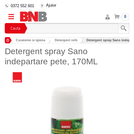
Ajutor
0372 552 601
Intra
Cos
0
in
cont
Cauta
Curatenie si igiena
Detergent rufe
Detergent spray Sano indepar
Detergent spray Sano
indepartare pete, 170ML