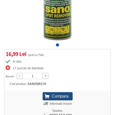
16,99 Lei
(pret cu TVA)
In stoc
17 puncte de fidelitate
Bucati:
Cod produs:
SANOSR170
Informatii livrare
Telefon: