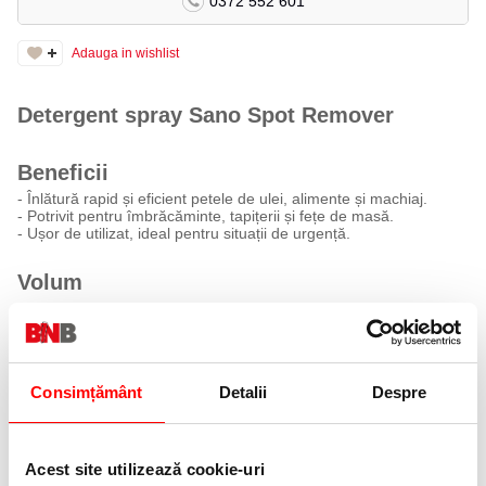
0372 552 601
Adauga in wishlist
Detergent spray Sano Spot Remover
Beneficii
- Înlătură rapid și eficient petele de ulei, alimente și machiaj.
- Potrivit pentru îmbrăcăminte, tapițerii și fețe de masă.
- Ușor de utilizat, ideal pentru situații de urgență.
Volum
170 ml / 125 gr
Mod de utilizare
Pulverizați direct pe zona afectată și lăsați să acționeze, fără a
Consimțământ
Detalii
Despre
necesita spălare ulterioară.
PRODUSE SIMILARE
Acest site utilizează cookie-uri