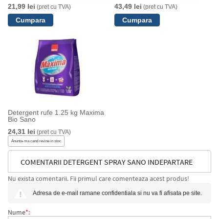
21,99 lei
43,49 lei
(pret cu TVA)
(pret cu TVA)
Detergent rufe 1.25 kg Maxima
Bio Sano
24,31 lei
(pret cu TVA)
Anunta-ma cand revine in stoc
COMENTARII DETERGENT SPRAY SANO INDEPARTARE
Nu exista comentarii. Fii primul care comenteaza acest produs!
PETE, 170ML
Adresa de e-mail ramane confidentiala si nu va fi afisata pe site.
Nume
*
: