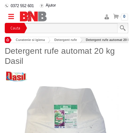
Ajutor
0372 552 601
Intra
Cos
0
in
cont
Cauta
Curatenie si igiena
Detergent rufe
Detergent rufe automat 20 kg 
Detergent rufe automat 20 kg
Dasil