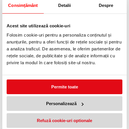
Consimțământ
Detalii
Despre
Telefon:
0372 552 601
Acest site utilizează cookie-uri
Adauga in wishlist
Folosim cookie-uri pentru a personaliza conținutul și
Volum: 20 kg.
anunțurile, pentru a oferi funcții de rețele sociale și pentru
Detergent solid pentru rufe conceput cu spumare redusa pentru
a analiza traficul. De asemenea, le oferim partenerilor de
utilizarea exclusiva la masinile de spalat automate.
rețele sociale, de publicitate și de analize informații cu
privire la modul în care folosiți site-ul nostru.
PRODUSE SIMILARE
Permite toate
Personalizează
Refuză cookie-uri optionale
Detergent rufe lichid 1.5l Dasil
Gel