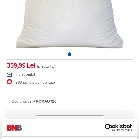
359,99 Lei
(pret cu TVA)
Indisponibil
360 puncte de fidelitate
Cod produs:
PROMAUT20
Anunta-ma cand revine in stoc
Livrare gratuita