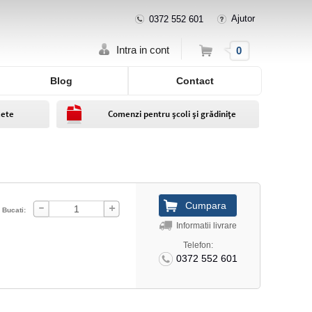
Ajutor
0372 552 601
Cos
Intra in cont
0
Blog
Contact
lete
Comenzi pentru școli și grădinițe
Bucati:
Informatii livrare
Telefon:
0372 552 601