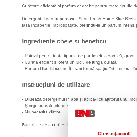
Curățare eficientă și parfum deosebit pentru toate tipurile d
Detergentul pentru pardoseli Sano Fresh Home Blue Blossom
lasă încăperile împrospătate, oferindu-le un parfum intens și
Ingrediente cheie și beneficii
- Potrivit pentru toate tipurile de pardoseli: ceramică, grani
- Curăță eficient și oferă un luciu de lungă durată.
- Parfum Blue Blossom: Îți transformă spațiul într-un loc plă
Instrucțiuni de utilizare
- Diluează detergentul în apă și aplică-l cu ajutorul unui m
- Șterge suprafețele pentru a obține o curățenie strălucitoar
- Nu necesită clătire.
Bucură-te de o curățenie impecabilă și de un parfum plăc
Consimțământ