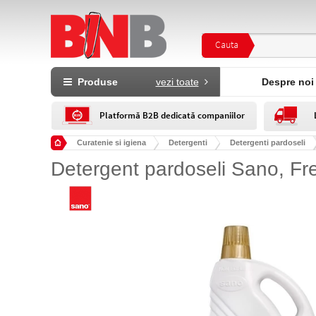
Cauta
Produse
vezi toate
Despre noi
Platformă B2B dedicată companiilor
Curatenie si igiena
Detergenti
Detergenti pardoseli
Detergent pardoseli Sano, F