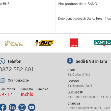
Alte produse de la SANO
ile BNB.
Detergent pardoseli Sano, Fresh Home
Telefon
Sedii BNB in tara
0372 552 601
Arad
Str. Cerbului Nr.1
Orar depozite
Brasov
Str. Bronzului Nr. 6
Luni - Vineri
Sambata - Duminica
Bucuresti
09 - 17
Închis
Str. Romeo Popescu, Nr. 51, Sect
Craiova
Calea Bucuresti Nr. 325 C, Corp