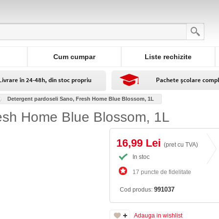
Cum cumpar
Liste rechizite
Livrare în 24-48h, din stoc propriu
Pachete școlare comp
Detergent pardoseli Sano, Fresh Home Blue Blossom, 1L
resh Home Blue Blossom, 1L
16,99 Lei
(pret cu TVA)
In stoc
17 puncte de fidelitate
991037
Cod produs:
Adauga in wishlist