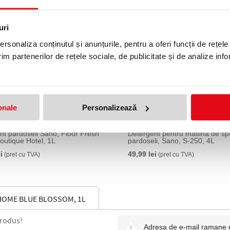
uri
rsonaliza conținutul și anunțurile, pentru a oferi funcții de rețele
im partenerilor de rețele sociale, de publicitate și de analize info
onale
Personalizează
nt pardoseli Sano, Floor Fresh
Detergent pentru masina de sp
utique Hotel, 1L
pardoseli, Sano, S-250, 4L
i
49,99 lei
(pret cu TVA)
(pret cu TVA)
HOME BLUE BLOSSOM, 1L
produs!
Adresa de e-mail ramane con