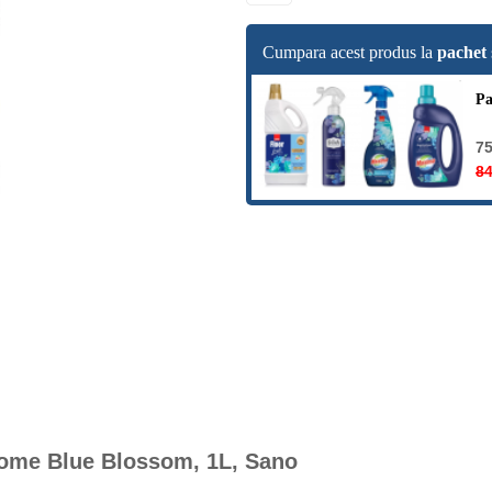
Cumpara acest produs la
pachet
Pa
75
84
Home Blue Blossom, 1L, Sano