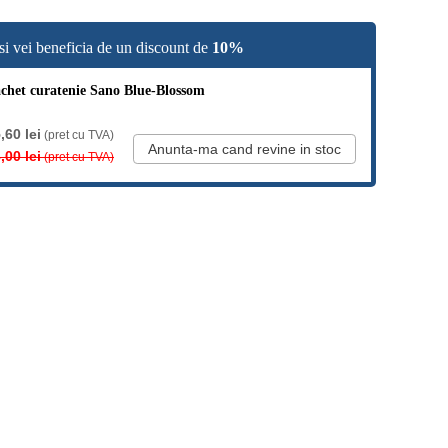
si vei beneficia de un discount de
10%
chet curatenie Sano Blue-Blossom
,60 lei
(pret cu TVA)
Anunta-ma cand revine in stoc
,00 lei
(pret cu TVA)