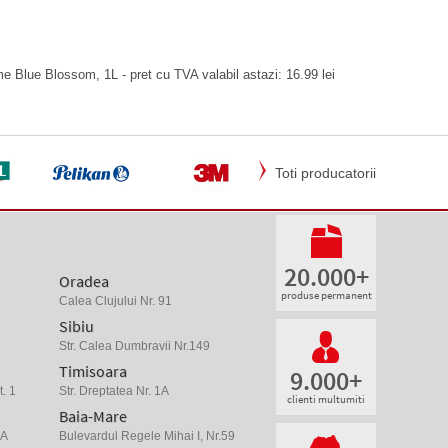
 Blue Blossom, 1L - pret cu TVA valabil astazi: 16.99 lei
Toti producatorii
20.000+
Oradea
produse permanent
Calea Clujului Nr. 91
Sibiu
Str. Calea Dumbravii Nr.149
Timisoara
9.000+
. 1
Str. Dreptatea Nr. 1A
clienti multumiti
Baia-Mare
 A
Bulevardul Regele Mihai I, Nr.59