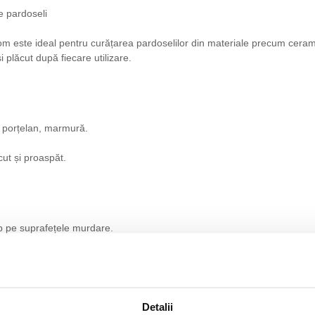
e pardoseli
 este ideal pentru curățarea pardoselilor din materiale precum ceram
 plăcut după fiecare utilizare.
t, porțelan, marmură.
cut și proaspăt.
op pe suprafețele murdare.
e.
ut cu detergentul Sano Fresh Home Blue Blossom!
Detalii