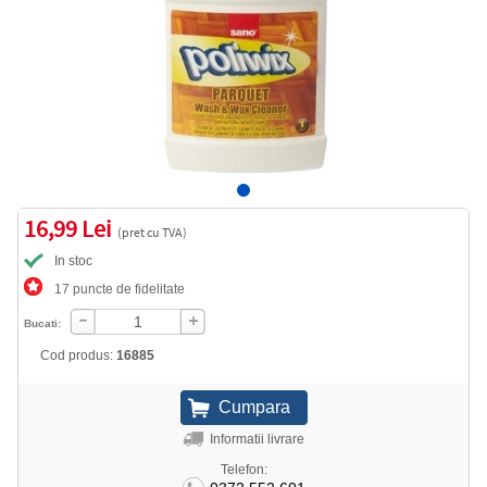
16,99 Lei
(pret cu TVA)
In stoc
17 puncte de fidelitate
Bucati:
Cod produs:
16885
Informatii livrare
Telefon: