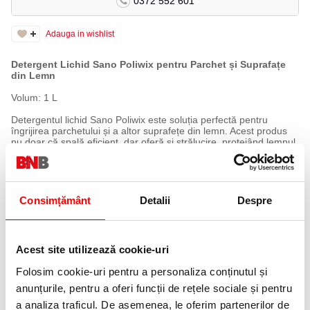
0372 552 601
Adauga in wishlist
Detergent Lichid Sano Poliwix pentru Parchet și Suprafațe
din Lemn
Volum: 1 L
Detergentul lichid Sano Poliwix este soluția perfectă pentru
îngrijirea parchetului și a altor suprafețe din lemn. Acest produs
nu doar că spală eficient, dar oferă și strălucire, protejând lemnul
de uzura zilnică.
- Formulă special concepută pentru a curăța fără a zgâria sau
deteriora suprafața lemnoasă.
- Îngrijire optimă, menținând aspectul natural și frumusețea
Consimțământ
Detalii
Despre
lemnului.
- Ideal pentru utilizare frecventă, asigurând o curățare rapidă și
ușoară.
Acest site utilizează cookie-uri
Instructiuni de utilizare:
Diluați detergentul în apă conform instrucțiunilor de pe ambalaj și
Folosim cookie-uri pentru a personaliza conținutul și
aplicați cu un mop sau o lavetă. Lăsați să se usuce, admirând
rezultatul strălucitor.
anunțurile, pentru a oferi funcții de rețele sociale și pentru
a analiza traficul. De asemenea, le oferim partenerilor de
Alegeți Sano Poliwix pentru a păstra parchetul și suprafețele din