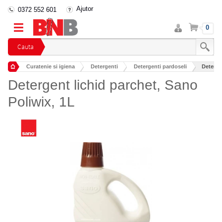
Ajutor
0372 552 601
Intra
Cos
0
in
cont
Cauta
Curatenie si igiena
Detergenti
Detergenti pardoseli
Deterge
Detergent lichid parchet, Sano
Poliwix, 1L