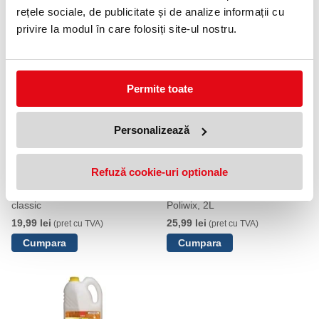
lemn într-o stare impecabilă, oferindu-le un aspect elegant și
rețele sociale, de publicitate și de analize informații cu
protejat!
privire la modul în care folosiți site-ul nostru.
PRODUSE SIMILARE
Permite toate
Personalizează
Refuză cookie-uri optionale
Spray mobila 400 ml Pronto
Detergent lichid parchet, Sano
classic
Poliwix, 2L
19,99 lei
25,99 lei
(pret cu TVA)
(pret cu TVA)