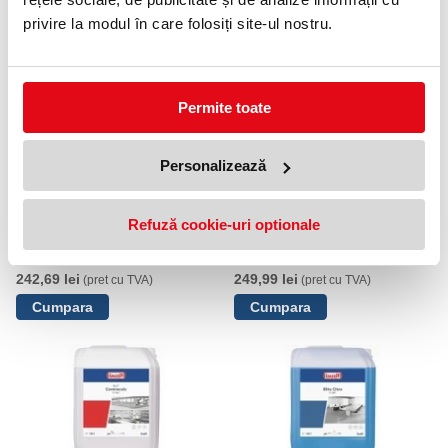
privire la modul în care folosiți site-ul nostru.
PRODUSE SIMILARE
Permite toate
Personalizează
Refuză cookie-uri optionale
Detergent industrial ecologic
Detergent industrial
Indumaster Planta IR55 10L
Indumaster Protect IR30, 10 L
Buzil
Buzil
242,69 lei
249,99 lei
(pret cu TVA)
(pret cu TVA)