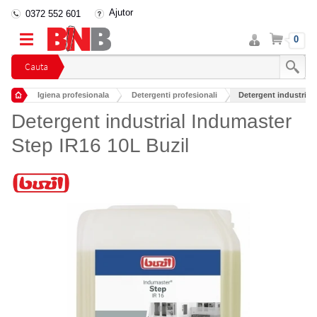
Ajutor
0372 552 601
Intra
Cos
0
in
cont
Cauta
Igiena profesionala
Detergenti profesionali
Detergent industrial
Detergenti industriali
Detergent industrial Indumaster
Step IR16 10L Buzil