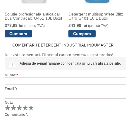
Solutie profesionala anticalcar
Detergent multisuprafete Blitz
Buz Contracalc G461 10L Buzil
Citro G481 10 L Buzil
373,99 lei
241,99 lei
(pret cu TVA)
(pret cu TVA)
COMENTARII DETERGENT INDUSTRIAL INDUMASTER
Nu exista comentarii. Fii primul care comenteaza acest produs!
STEP IR16 10L BUZIL
Adresa de e-mail ramane confidentiala si nu va fi afisata pe site.
Nume
*
:
Email
*
:
Nota
Comentariu
*
: