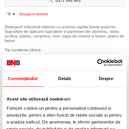
0372 552 601
Adauga in wishlist
Detergent industrial intensiv cu actiune rapida,foarte puternic.
Suprafete de aplicare:suprafete si pardoseli din aluminiu, sticla
acrilica, plastic, ceramica, inox, sapa de ciment si beton, piatra de
beton
Tip curatenie:zilnica
Avantaje:
•Are o aderenta ridicata, impiedicand scurgerea de pe
suprafetele verticale
•Dizolva eficient uleiurile si grasimile, are o capacitate mare de
dispersare si este compatibil cu majoritatea materialelor
Consimțământ
Detalii
Despre
•Este indicat in mod special pentru curatenia mecanica a scarilor
rulante
•Poate fi folosit cu masina de curatenie, monodisc si pistol cu
presiune mare
Acest site utilizează cookie-uri
Dilutia recomandata la 10L apa:
100 ml – curatenie manuala
Folosim cookie-uri pentru a personaliza conținutul și
100 – 200 ml – masina profesionala
100 ml – 1 L – monodisc/ pistol cu presiune
anunțurile, pentru a oferi funcții de rețele sociale și pentru
pH: 8.2 – 8.8
a analiza traficul. De asemenea, le oferim partenerilor de
rețele sociale, de publicitate și de analize informații cu