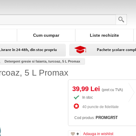
Cum cumpar
Liste rechizite
Livrare în 24-48h, din stoc propriu
Pachete școlare comp
Detergent gresie si faianta, turcoaz, 5 L Promax
urcoaz, 5 L Promax
39,99 Lei
(pret cu TVA)
In stoc
40 puncte de fidelitate
PROMGR5T
Cod produs:
Adauga in wishlist