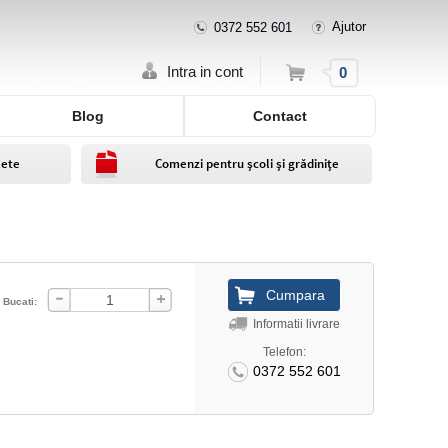
Ajutor
0372 552 601
Cos
Intra in cont
0
Blog
Contact
lete
Comenzi pentru școli și grădinițe
Bucati:
Informatii livrare
Telefon:
0372 552 601