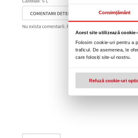
Cantitate: 5 L
Consimțământ
COMENTARII DETERGENT GRESIE SI FAIANTA, TURCO
Nu exista comentarii. Fii primul care comenteaza acest 
Acest site utilizează cookie-
Folosim cookie-uri pentru a pe
traficul. De asemenea, le ofer
care folosiți site-ul nostru.
Refuză cookie-uri opti