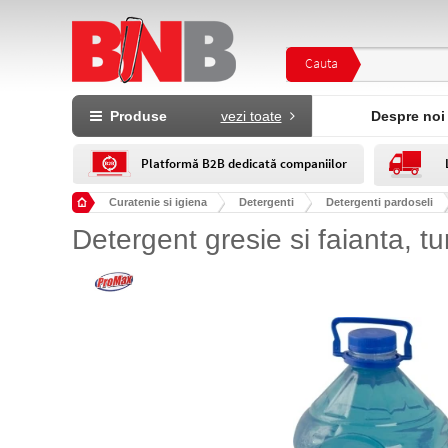
Cauta
Produse
vezi toate
Despre noi
Platformă B2B dedicată companiilor
Curatenie si igiena
Detergenti
Detergenti pardoseli
Detergent gresie si faianta, t