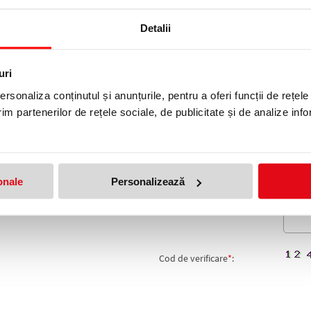
Detalii
AZ, 5 L PROMAX
produs!
Adresa de e-mail ramane con
uri
rsonaliza conținutul și anunțurile, pentru a oferi funcții de rețele
Nume
*
:
im partenerilor de rețele sociale, de publicitate și de analize info
Email
*
:
Nota
onale
Personalizează
Comentariu
*
:
Cod de verificare
*
: