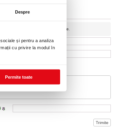
Despre
fidentiala si nu va fi afisata pe site.
 sociale și pentru a analiza
rmații cu privire la modul în
Permite toate