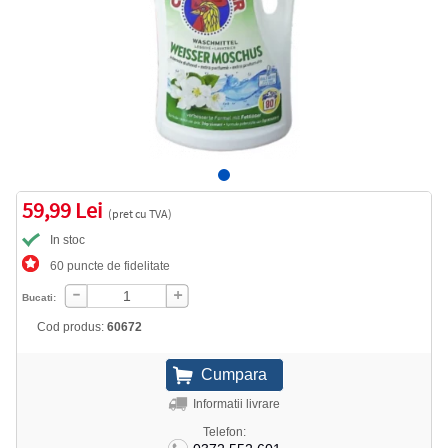
59,99 Lei
(pret cu TVA)
In stoc
60 puncte de fidelitate
Bucati:
Cod produs:
60672
Informatii livrare
Telefon: