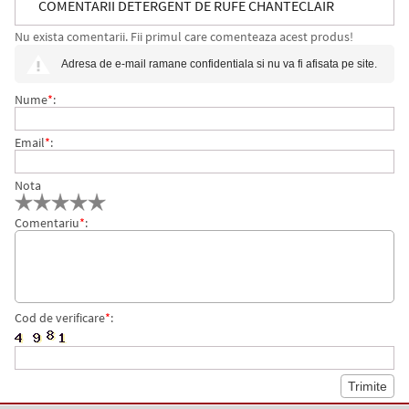
COMENTARII DETERGENT DE RUFE CHANTECLAIR
Nu exista comentarii. Fii primul care comenteaza acest produs!
MUSCHIO BIANCO, 3.6 L, 80 SPALARI
Adresa de e-mail ramane confidentiala si nu va fi afisata pe site.
Nume
*
:
Email
*
:
Nota
Comentariu
*
:
Cod de verificare
*
: