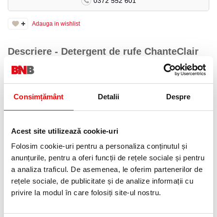
0372 552 601
Adauga in wishlist
Descriere - Detergent de rufe ChanteClair
Muschio Bianco, 3.6 l, 80 spălări
ChanteClair Muschio Bianco este un detergent lichid universal,
conceput pentru a oferi curățenie impecabilă și prospețime de
Consimțământ
Detalii
Despre
lungă durată hainelor tale.
Formula sa concentrată acționează eficient împotriva petelor
dificile, menținând în același timp fibrele textile protejate. Lasă un
parfum plăcut și persistent de mosc alb, ce inspiră senzația de
Acest site utilizează cookie-uri
rufe proaspăt spălate.
Folosim cookie-uri pentru a personaliza conținutul și
Ambalajul economic de 3.6 litri este suficient pentru până la 80 de
anunțurile, pentru a oferi funcții de rețele sociale și pentru
spălări, fiind o alegere practică atât pentru uz casnic, cât și pentru
familii numeroase.
a analiza traficul. De asemenea, le oferim partenerilor de
rețele sociale, de publicitate și de analize informații cu
Specificații
privire la modul în care folosiți site-ul nostru.
Brand: ChanteClair
Tip produs: detergent universal