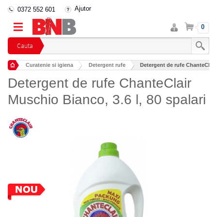
Ajutor
0372 552 601
Intra
Cos
0
in
cont
Cauta
Curatenie si igiena
Detergent rufe
Detergent de rufe ChanteClair 
Detergent de rufe ChanteClair
Muschio Bianco, 3.6 l, 80 spalari