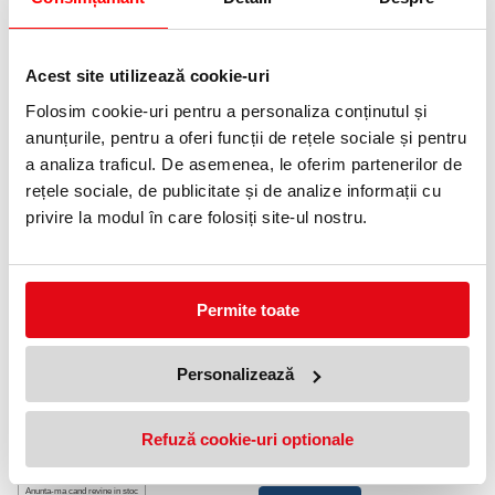
0372 552 601
Adauga in wishlist
Acest site utilizează cookie-uri
Volum: 500 ml.
Folosim cookie-uri pentru a personaliza conținutul și
anunțurile, pentru a oferi funcții de rețele sociale și pentru
ProMax este un produs destinat indepartarii depunerilor de
grasimi de pe cuptoare si aragaze.
a analiza traficul. De asemenea, le oferim partenerilor de
rețele sociale, de publicitate și de analize informații cu
PRODUSE SIMILARE
privire la modul în care folosiți site-ul nostru.
Permite toate
Personalizează
Detergent crema pentru metale,
Solutie spray curatare inox
Refuză cookie-uri optionale
300 ml, Sano Multimetal
Sano, 500ML
17,49 lei
24,99 lei
(pret cu TVA)
(pret cu TVA)
Anunta-ma cand revine in stoc