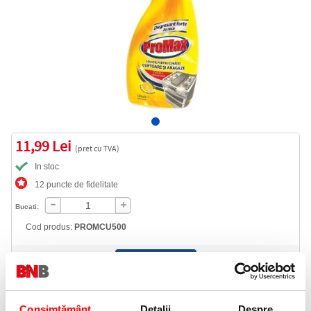
11,99 Lei
(pret cu TVA)
In stoc
12 puncte de fidelitate
Bucati:
Cod produs:
PROMCU500
Informatii livrare
Telefon:
Consimțământ
Detalii
Despre