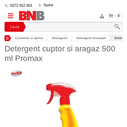
Ajutor
0372 552 601
Intra
Cos
0
in
cont
Cauta
Curatenie si igiena
Detergenti
Detergenti bucatarii
Detergen
Detergent cuptor si aragaz 500
ml Promax