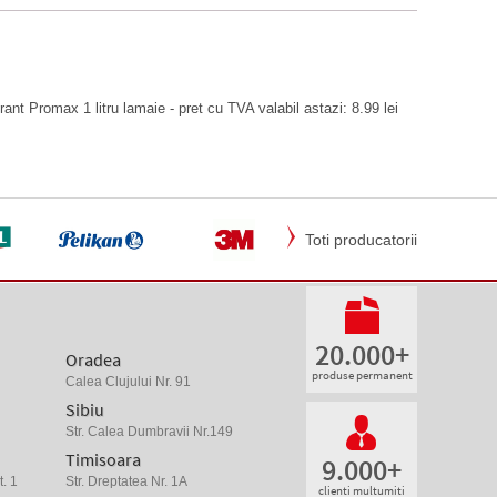
rant Promax 1 litru lamaie - pret cu TVA valabil astazi: 8.99 lei
Toti producatorii
20.000+
Oradea
produse permanent
Calea Clujului Nr. 91
Sibiu
Str. Calea Dumbravii Nr.149
Timisoara
9.000+
. 1
Str. Dreptatea Nr. 1A
clienti multumiti