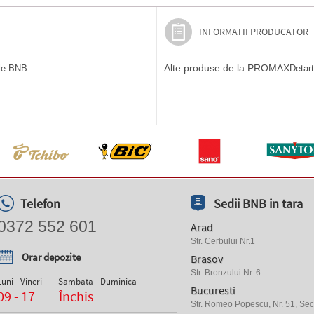
INFORMATII PRODUCATOR
Alte produse de la PROMAX
ile BNB.
Detart
Telefon
Sedii BNB in tara
0372 552 601
Arad
Str. Cerbului Nr.1
Orar depozite
Brasov
Str. Bronzului Nr. 6
Luni - Vineri
Sambata - Duminica
Bucuresti
09 - 17
Închis
Str. Romeo Popescu, Nr. 51, Sect