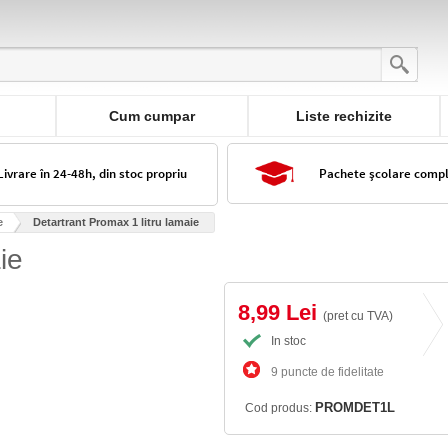
Cum cumpar
Liste rechizite
Livrare în 24-48h, din stoc propriu
Pachete școlare comp
e
Detartrant Promax 1 litru lamaie
ie
8,99 Lei
(pret cu TVA)
In stoc
9 puncte de fidelitate
PROMDET1L
Cod produs: