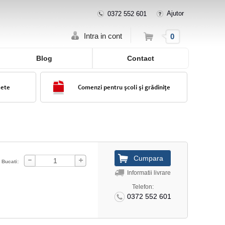
Ajutor
0372 552 601
Cos
Intra in cont
0
Blog
Contact
lete
Comenzi pentru școli și grădinițe
Bucati:
Informatii livrare
Telefon:
0372 552 601