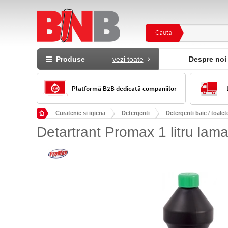
Cauta
Produse
vezi toate
Despre noi
Platformă B2B dedicată companiilor
Curatenie si igiena
Detergenti
Detergenti baie / toalet
Detartrant Promax 1 litru lama