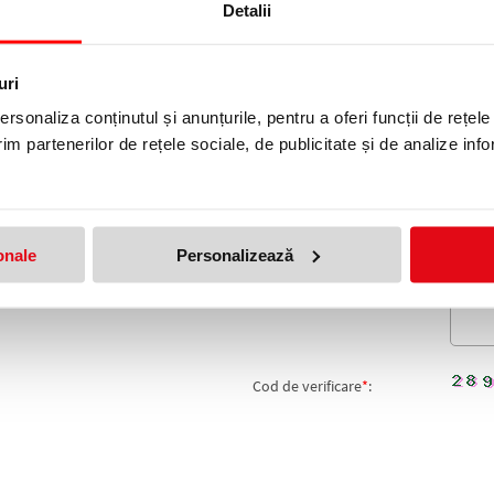
Detalii
produs!
uri
Adresa de e-mail ramane con
rsonaliza conținutul și anunțurile, pentru a oferi funcții de rețele
Nume
*
:
im partenerilor de rețele sociale, de publicitate și de analize info
Email
*
:
Nota
onale
Personalizează
Comentariu
*
:
Cod de verificare
*
: