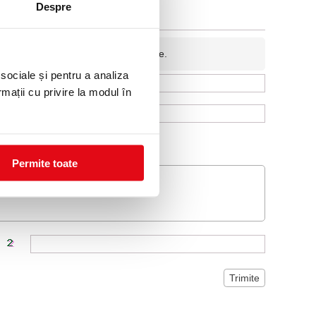
Despre
fidentiala si nu va fi afisata pe site.
 sociale și pentru a analiza
rmații cu privire la modul în
Permite toate