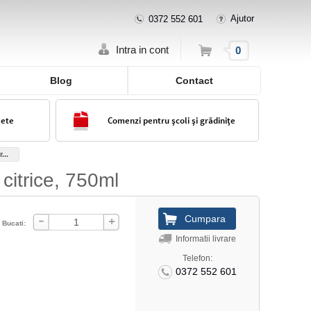
Ajutor
0372 552 601
Cos
Intra in cont
0
Blog
Contact
lete
Comenzi pentru școli și grădinițe
...
citrice, 750ml
Bucati:
Informatii livrare
Telefon:
0372 552 601