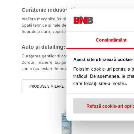
Curățenie industrială:
Ateliere mecanice (curățarea echipamentelor murdare de ule
Spații tehnice și hale de producție
Suprafețe dure, vopsite sau lavabile
Consimțământ
Auto și detailing:
Curățarea genților și componentelor din plastic sau cauciuc
Acest site utilizează cookie-
Borduri, mânere, tapițerii din piele sintetică
Jante (cu testare în prealabil)
Folosim cookie-uri pentru a pe
traficul. De asemenea, le ofer
care folosiți site-ul nostru.
PRODUSE SIMILARE
Refuză cookie-uri opti