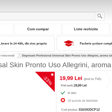
Cum cumpar
Liste rechizite
Livrare în 24-48h, din stoc propriu
Pachete școlare comp
 industriali
Degresant Profesional Universal Skin Pronto Uso Allegrini, aroma citr
al Skin Pronto Uso Allegrini, aroma 
-33%
19,99 Lei
(pret cu TVA)
29,99 Lei
Pret vechi
In stoc
20 puncte de fidelitate
016SKIDCP12
Cod produs: