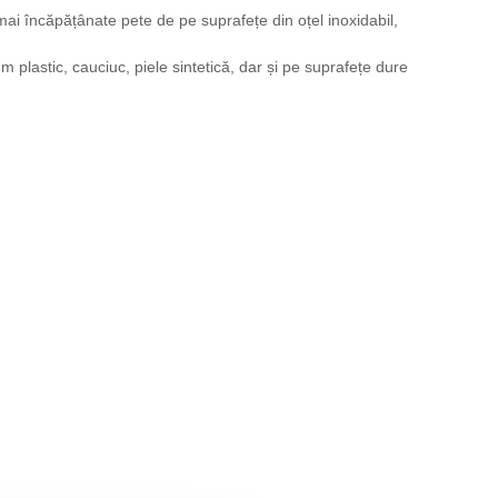
i încăpățânate pete de pe suprafețe din oțel inoxidabil,
plastic, cauciuc, piele sintetică, dar și pe suprafețe dure