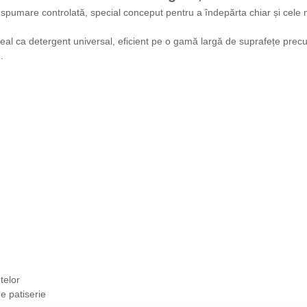
mare controlată, special conceput pentru a îndepărta chiar și cele ma
l ca detergent universal, eficient pe o gamă largă de suprafețe precum 
.
telor
e patiserie