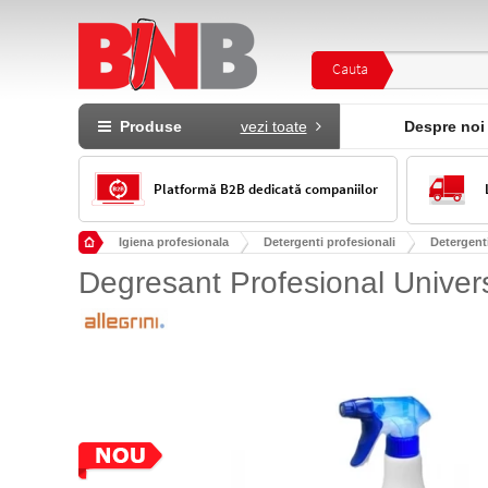
Cauta
Produse
vezi toate
Despre noi
Platformă B2B dedicată companiilor
Igiena profesionala
Detergenti profesionali
Detergenti
Degresant Profesional Univers