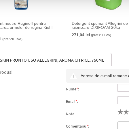
nt neutru Ruginoff pentru
Detergent spumant Allegrini de
tarea urmelor de rugina Kiehl
igienizare DIXIFOAM 20kg
271,04 lei
(pret cu TVA)
i
(pret cu TVA)
KIN PRONTO USO ALLEGRINI, AROMA CITRICE, 750ML
produs!
Adresa de e-mail ramane con
Nume
*
:
Email
*
:
Nota
Comentariu
*
: