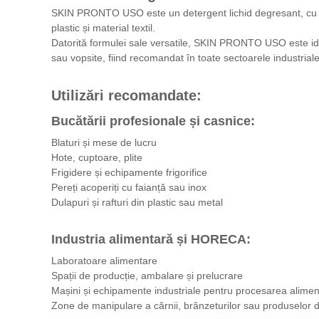
SKIN PRONTO USO este un detergent lichid degresant, cu spu
plastic și material textil.
Datorită formulei sale versatile, SKIN PRONTO USO este idea
sau vopsite, fiind recomandat în toate sectoarele industriale
Utilizări recomandate:
Bucătării profesionale și casnice:
Blaturi și mese de lucru
Hote, cuptoare, plite
Frigidere și echipamente frigorifice
Pereți acoperiți cu faianță sau inox
Dulapuri și rafturi din plastic sau metal
Industria alimentară și HORECA:
Laboratoare alimentare
Spații de producție, ambalare și prelucrare
Mașini și echipamente industriale pentru procesarea alimen
Zone de manipulare a cărnii, brânzeturilor sau produselor d