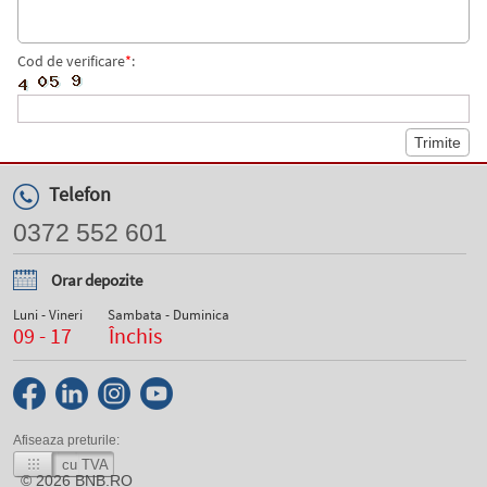
Cod de verificare
*
:
Telefon
0372 552 601
Orar depozite
Luni - Vineri
Sambata - Duminica
09 - 17
Închis
Afiseaza preturile:
cu TVA
© 2026
BNB.RO