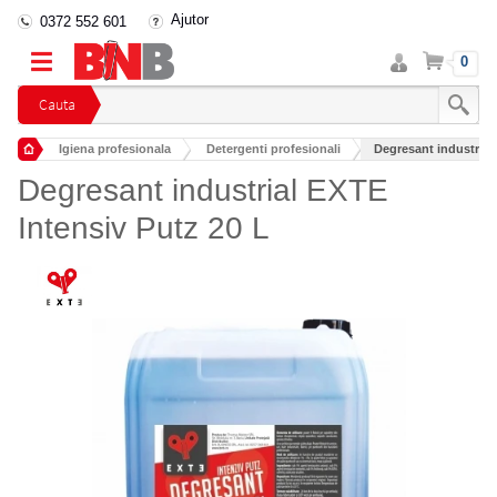
Ajutor
0372 552 601
Intra
Cos
0
in
cont
Cauta
Igiena profesionala
Detergenti profesionali
Degresant industrial
Detergenti industriali
Degresant industrial EXTE
Intensiv Putz 20 L