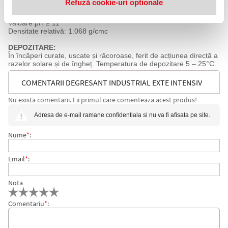
Refuză cookie-uri optionale
Aspect: Lichid omogen
Culoare: incolor
Valoare pH ≥ 11
Densitate relativă: 1.068 g/cmc
DEPOZITARE:
În încăperi curate, uscate și răcoroase, ferit de acțiunea directă a
razelor solare și de îngheț. Temperatura de depozitare 5 – 25°C.
COMENTARII DEGRESANT INDUSTRIAL EXTE INTENSIV
Nu exista comentarii. Fii primul care comenteaza acest produs!
PUTZ 20 L
Adresa de e-mail ramane confidentiala si nu va fi afisata pe site.
Nume
*
:
Email
*
:
Nota
Comentariu
*
: