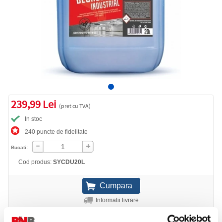
239,99 Lei
(pret cu TVA)
In stoc
240 puncte de fidelitate
Bucati:
Cod produs:
SYCDU20L
Informatii livrare
Telefon: