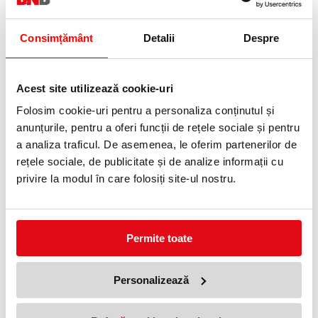
0372 552 601
Adauga in wishlist
Consimțământ
Detalii
Despre
UTILIZARE:
Detergent special conceput pentru curățarea pardoselilor
Acest site utilizează cookie-uri
murdare.
Poate fi folosit pe suprafețe din beton elicopterizat, rășină
Folosim cookie-uri pentru a personaliza conținutul și
epoxidică, vopsele cauciucate, linoleum și gresie.
A nu se folosi pe metale sau alte aliaje.
anunțurile, pentru a oferi funcții de rețele sociale și pentru
Poate fi folosit în service-uri, hale industriale.
a analiza traficul. De asemenea, le oferim partenerilor de
PROPRIETĂȚi:
rețele sociale, de publicitate și de analize informații cu
Curăță cu ușurință petele de ulei, grăsime și alte depuneri
privire la modul în care folosiți site-ul nostru.
organice.
DOZARE ŞI MOD DE UTILIZARE:
În funcție de gradul de murdărie se recomandă o diluție de 1- 5%.
Se poate folosi cu aparatul de spălat pardoseli sau cu sistemul
clasic mop și găleată.
Permite toate
INGREDIENTE:
sub 5% agenţi tensioactivi anionici, sub 5% agenți tensioactivi
Personalizează
nonionici, sub 5% fosfonati, sub 5% EDTA, solvenți, substanțe
alcaline
CARACTERISTICI TEHNICE: