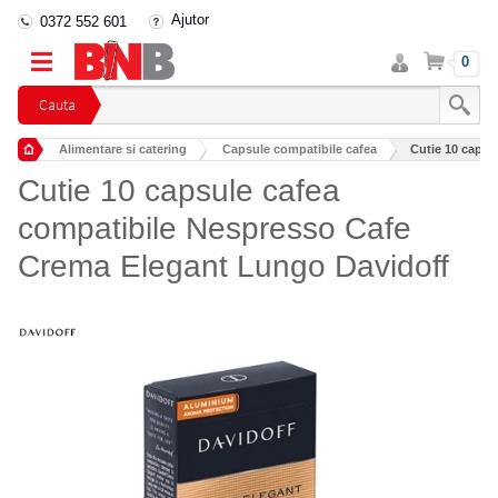
Ajutor
0372 552 601
Intra
Cos
0
in
cont
Cauta
Alimentare si catering
Capsule compatibile cafea
Cutie 10 capsu
Cutie 10 capsule cafea
compatibile Nespresso Cafe
Crema Elegant Lungo Davidoff