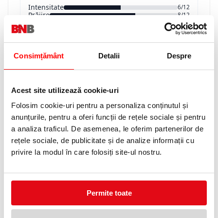
Intensitate
6/12
Prăjire
8/12
Aciditate
4/12
Consimțământ
Detalii
Despre
Compatibilitate
Acest site utilizează cookie-uri
Folosim cookie-uri pentru a personaliza conținutul și
Capsulele DAVIDOFF Café sunt compatibile
anunțurile, pentru a oferi funcții de rețele sociale și pentru
cu majoritatea aparatelor
Nespresso® din
linia ORIGINAL
.
a analiza traficul. De asemenea, le oferim partenerilor de
rețele sociale, de publicitate și de analize informații cu
Nu
sunt compatibile cu aparatele
VERTUO
.
privire la modul în care folosiți site-ul nostru.
*Nespresso® este o marcă a unei companii
terțe și nu are legătură cu Zino Davidoff S.A.
sau Tchibo GmbH.
Permite toate
Recomandare barista