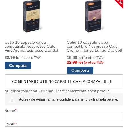
18 %
Cutie 10 capsule cafea
Cutie 10 capsule cafea
compatibile Nespresso Cafe
compatibile Nespresso Cafe
Fine Aroma Espresso Davidoff
Crema Intense Lungo Davidoff
22,99 lei
18,89 lei
(pret cu TVA)
(pret cu TVA)
22,99 lei
(pret cu TVA)
COMENTARII CUTIE 10 CAPSULE CAFEA COMPATIBILE
Nu exista comentarii. Fii primul care comenteaza acest produs!
NESPRESSO CAFE CREMA ELEGANT LUNGO DAVIDOFF
Adresa de e-mail ramane confidentiala si nu va fi afisata pe site.
Nume
*
:
Email
*
: