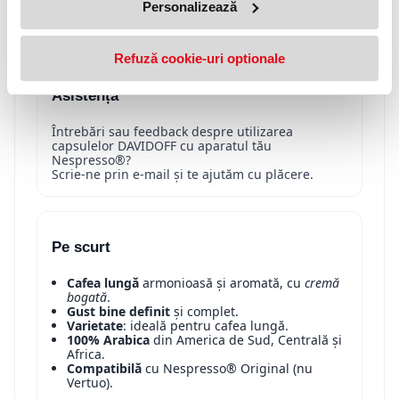
Personalizează
Pentru o cafea lungă echilibrată, extrage
110–130 ml în ~40–45 sec. Ideală pentru
dimineți relaxate sau pauze aromate.
Refuză cookie-uri optionale
Asistență
Întrebări sau feedback despre utilizarea
capsulelor DAVIDOFF cu aparatul tău
Nespresso®?
Scrie-ne prin e-mail și te ajutăm cu plăcere.
Pe scurt
Cafea lungă
armonioasă și aromată, cu
cremă
bogată
.
Gust bine definit
și complet.
Varietate
: ideală pentru cafea lungă.
100% Arabica
din America de Sud, Centrală și
Africa.
Compatibilă
cu Nespresso® Original (nu
Vertuo).