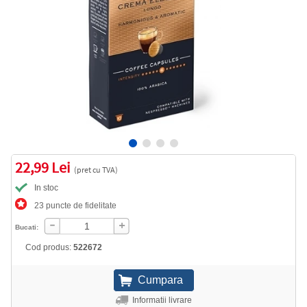
22,99 Lei
(pret cu TVA)
In stoc
23 puncte de fidelitate
Bucati:
Cod produs:
522672
Informatii livrare