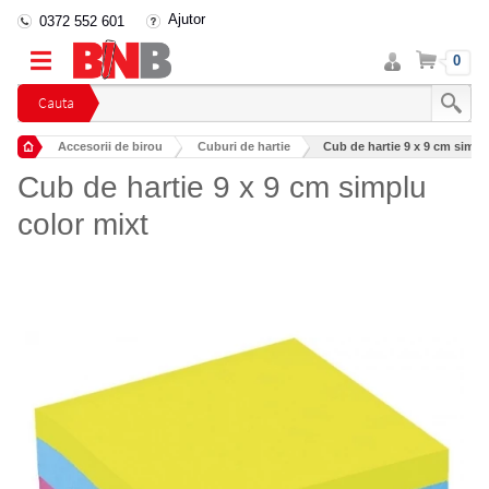
Ajutor
0372 552 601
Intra
Cos
0
in
cont
Cauta
Accesorii de birou
Cuburi de hartie
Cub de hartie 9 x 9 cm simpl
Cub de hartie 9 x 9 cm simplu
color mixt