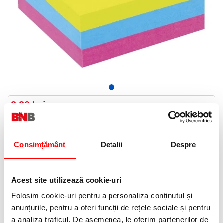
9,99 Lei
(pret cu TVA)
Indisponibil
10 puncte de fidelitate
Consimțământ
Detalii
Despre
Cod produs:
CUBHCOL
Acest site utilizează cookie-uri
Folosim cookie-uri pentru a personaliza conținutul și
Anunta-ma cand revine in stoc
anunțurile, pentru a oferi funcții de rețele sociale și pentru
a analiza traficul. De asemenea, le oferim partenerilor de
Informatii livrare