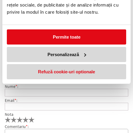
rețele sociale, de publicitate și de analize informații cu
Telefon:
privire la modul în care folosiți site-ul nostru.
0372 552 601
Adauga in wishlist
Permite toate
Dimensiune: 90 x 90 mm.
Ambalare: 300 file/cub.
Personalizează
COMENTARII CUB DE HARTIE 9 X 9 CM SIMPLU COLOR
Nu exista comentarii. Fii primul care comenteaza acest produs!
MIXT
Refuză cookie-uri optionale
Adresa de e-mail ramane confidentiala si nu va fi afisata pe site.
Nume
*
:
Email
*
:
Nota
Comentariu
*
: