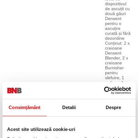
dispozitivul
de ascuțit cu
două găuri
Derwent
pentru o
ascuțire
curată și fără
dezordine
Conținut: 2 x
creioane
Derwent
Blender, 2 x
creioane
Burnisher
pentru
slefuire, 1
radiera, 1
ascutitoare,
calitate
profesională
Consimțământ
Detalii
Despre
Un blister
care conține
câte 2
creioane
Acest site utilizează cookie-uri
pentru
blender și