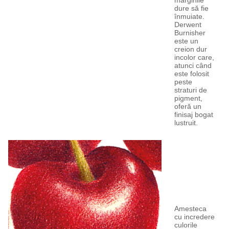
dure să fie
înmuiate.
Derwent
Burnisher
este un
creion dur
incolor care,
atunci când
este folosit
peste
straturi de
pigment,
oferă un
finisaj bogat
lustruit.
Amesteca
cu incredere
culorile