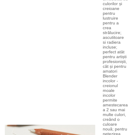
culorilor și
creioane
pentru
lustruire
pentru a
crea
strălucire;
ascutitoare
si radiera
incluse;
perfect atât
pentru artiști
profesioniști,
cât și pentru
amatori
Blender
incolor -
creionul
moale
incolor
permite
amestecarea
a 2 sau mai
multe culori,
creând o
culoare
nouă; pentru
netezirea