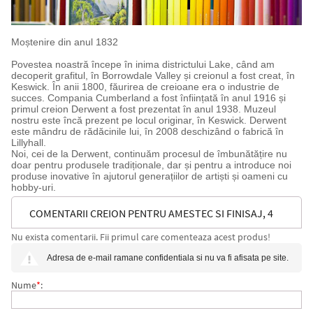
Moștenire din anul 1832
Povestea noastră începe în inima districtului Lake, când am
decoperit grafitul, în Borrowdale Valley și creionul a fost creat, în
Keswick. În anii 1800, făurirea de creioane era o industrie de
succes. Compania Cumberland a fost înființată în anul 1916 și
primul creion Derwent a fost prezentat în anul 1938. Muzeul
nostru este încă prezent pe locul originar, în Keswick. Derwent
este mândru de rădăcinile lui, în 2008 deschizând o fabrică în
Lillyhall.
Noi, cei de la Derwent, continuăm procesul de îmbunătățire nu
doar pentru produsele tradiționale, dar și pentru a introduce noi
produse inovative în ajutorul generațiilor de artiști și oameni cu
hobby-uri.
COMENTARII CREION PENTRU AMESTEC SI FINISAJ, 4
Nu exista comentarii. Fii primul care comenteaza acest produs!
BUC/SET, ASCUTITOARE SI RADIERA INCLUSE, ALB
Adresa de e-mail ramane confidentiala si nu va fi afisata pe site.
DERWENT PROFESSIONAL
Nume
*
: