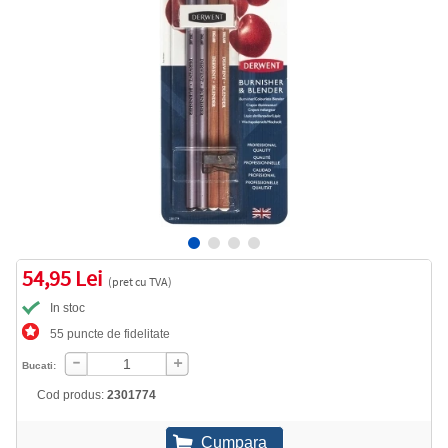
54,95 Lei
(pret cu TVA)
In stoc
55 puncte de fidelitate
Bucati:
Cod produs:
2301774