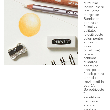
cursurilor
individuale și
înmuierea
marginilor
Burnisher,
pentru un
finisaj de
calitate;
folosiți peste
culori pentru
a crea un
luciu
(strălucire)
fără a
schimba
culoarea
operei de
artă; poate fi
folosit pentru
tehnici de
„rezistență la
ceară”.
Se potrivește
în
ascuțitorile
de creion
standard;
ideal cu