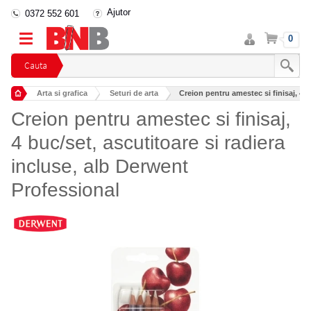
Ajutor
0372 552 601
Intra
Cos
0
in
cont
Cauta
Arta si grafica
Seturi de arta
Creion pentru amestec si finisaj, 4 bu
Creion pentru amestec si finisaj,
4 buc/set, ascutitoare si radiera
incluse, alb Derwent
Professional