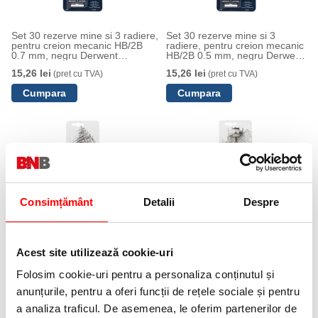
Set 30 rezerve mine si 3 radiere,
Set 30 rezerve mine si 3
pentru creion mecanic HB/2B
radiere, pentru creion mecanic
0.7 mm, negru Derwent
HB/2B 0.5 mm, negru Derwent
Professional
Professional
15,26 lei
15,26 lei
(pret cu TVA)
(pret cu TVA)
Consimțământ
Detalii
Despre
Creion mecanic metalic, HB 0.7
Creion mecanic metalic, HB
mm, calitate premium, rezerve
0.5 mm, calitate premium,
mine si radiere incluse, negru
rezerve mine si radiere incluse,
Acest site utilizează cookie-uri
Derwent Professional
negru Derwent Professional
45,45 lei
45,45 lei
(pret cu TVA)
(pret cu TVA)
Folosim cookie-uri pentru a personaliza conținutul și
anunțurile, pentru a oferi funcții de rețele sociale și pentru
a analiza traficul. De asemenea, le oferim partenerilor de