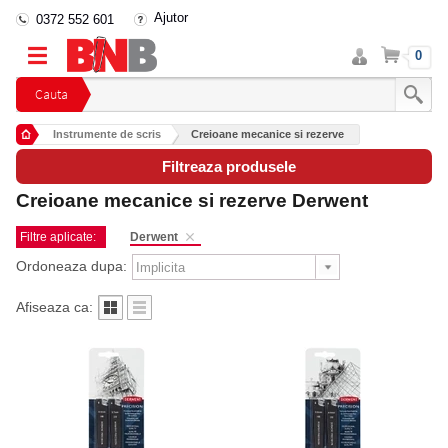
Ajutor
0372 552 601
Intra
Cos
0
in
cont
Cauta
Instrumente de scris
Creioane mecanice si rezerve
Filtreaza produsele
Creioane mecanice si rezerve Derwent
Filtre aplicate:
Derwent
Ordoneaza dupa:
Afiseaza ca: