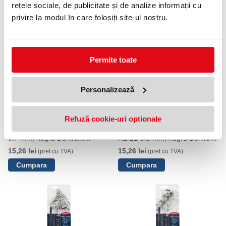
NOUTATI
rețele sociale, de publicitate și de analize informații cu
privire la modul în care folosiți site-ul nostru.
OFERTE
Permite toate
Personalizează
Refuză cookie-uri optionale
Set 30 rezerve mine si 3 radiere,
Set 30 rezerve mine si 3
pentru creion mecanic HB/2B
radiere, pentru creion mecanic
0.7 mm, negru Derwent
HB/2B 0.5 mm, negru Derwent
Professional
Professional
15,26 lei
15,26 lei
(pret cu TVA)
(pret cu TVA)