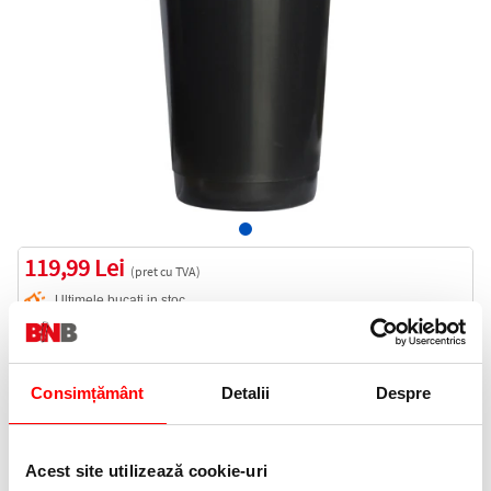
119,99 Lei
(pret cu TVA)
Ultimele bucati in stoc
120 puncte de fidelitate
Bucati:
Consimțământ
Detalii
Despre
Cod produs:
35880
Acest site utilizează cookie-uri
Informatii livrare