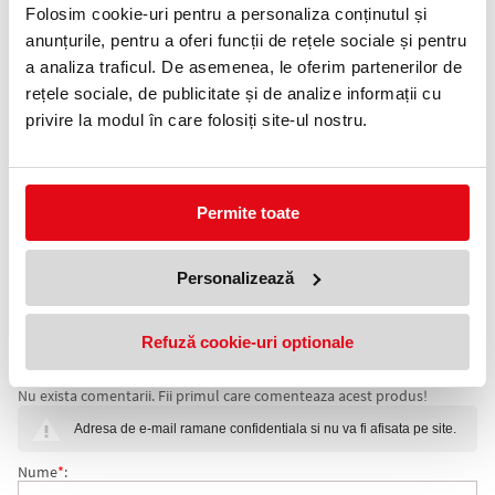
Folosim cookie-uri pentru a personaliza conținutul și
Telefon:
0372 552 601
anunțurile, pentru a oferi funcții de rețele sociale și pentru
a analiza traficul. De asemenea, le oferim partenerilor de
rețele sociale, de publicitate și de analize informații cu
Adauga in wishlist
privire la modul în care folosiți site-ul nostru.
Cos de gunoi Delta din plastic cu capac batant si cu o capacitate
de 60 L.
Este disponibil in culorile pentru colectare selectiva.
Permite toate
Compozitie material: polipropilena
Capacitate (l): 60
Inaltime (cm): 72
Personalizează
Culoare: albastru
Greutate (kg): 2.5
Forma: cilindrica
Refuză cookie-uri optionale
COMENTARII COS COLECTARE SELECTIVA HARTIE,
Nu exista comentarii. Fii primul care comenteaza acest produs!
CAPAC BATANT, ALBASTRU, 60 L DELTA
Adresa de e-mail ramane confidentiala si nu va fi afisata pe site.
Nume
*
: