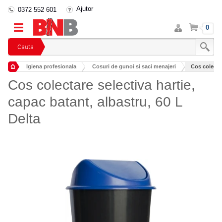
Ajutor
0372 552 601
Intra
Cos
0
in
cont
Cauta
Igiena profesionala
Cosuri de gunoi si saci menajeri
Cos colectar
Cosuri colectare selectiva
Cos colectare selectiva hartie,
capac batant, albastru, 60 L
Delta