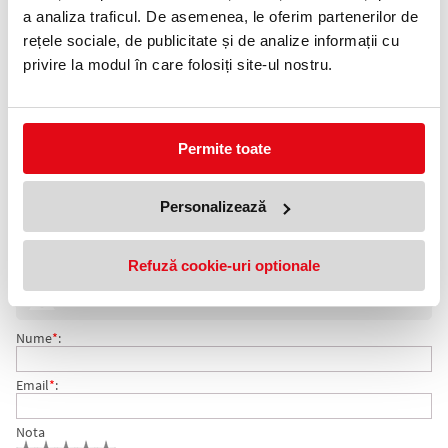
a analiza traficul. De asemenea, le oferim partenerilor de
rețele sociale, de publicitate și de analize informații cu
Adauga in wishlist
privire la modul în care folosiți site-ul nostru.
Copertă transparentă pentru caiet A5
Material: plastic flexibil, moale, 120 microni
Dimensiuni(inclusiv sudura): 215 x 310 mm
Ambalare: 10 buc/set
Permite toate
Menține calitatea și prelungește durata de viață a cărților și
caietelor școlare, protejându-le de praf, pete, umezeală și uzura
zilnică.
Personalizează
COMENTARII COPERTA CAIET A5, 10 BUC/SET
Refuză cookie-uri optionale
Nu exista comentarii. Fii primul care comenteaza acest produs!
Adresa de e-mail ramane confidentiala si nu va fi afisata pe site.
Nume
*
:
Email
*
:
Nota