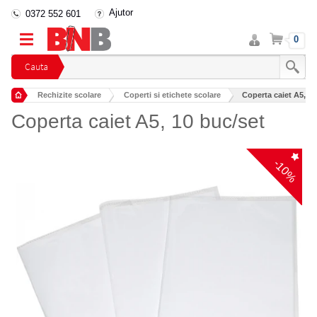
Ajutor
0372 552 601
Intra
Cos
0
in
cont
Cauta
Rechizite scolare
Coperti si etichete scolare
Coperta caiet A5, 10
Coperta caiet A5, 10 buc/set
-10%