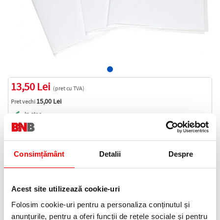
13,50 Lei
(pret cu TVA)
15,00 Lei
Pret vechi
In stoc
14 puncte de fidelitate
Bucati:
Consimțământ
Detalii
Despre
Cod produs:
PCK10COPTR
Acest site utilizează cookie-uri
Informatii livrare
Folosim cookie-uri pentru a personaliza conținutul și
Telefon:
anunțurile, pentru a oferi funcții de rețele sociale și pentru
0372 552 601