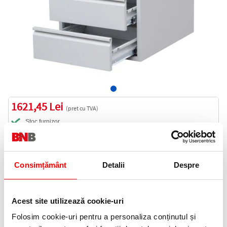
1621,45 Lei
(pret cu TVA)
Stoc furnizor
1622 puncte de fidelitate
Bucati:
Consimțământ
Detalii
Despre
Cod produs:
M310181
Acest site utilizează cookie-uri
Livrare gratuita
Folosim cookie-uri pentru a personaliza conținutul și
Telefon: