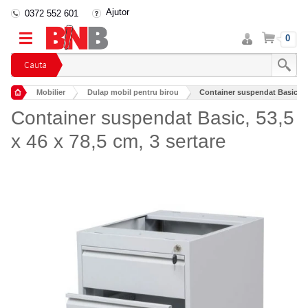
Ajutor
0372 552 601
Intra
Cos
0
in
cont
Cauta
Mobilier
Dulap mobil pentru birou
Container suspendat Basic, 53,
Container suspendat Basic, 53,5
x 46 x 78,5 cm, 3 sertare