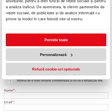
0372 552 601
anunțurile, pentru a oferi funcții de rețele sociale și pentru
a analiza traficul. De asemenea, le oferim partenerilor de
Adauga in wishlist
rețele sociale, de publicitate și de analize informații cu
privire la modul în care folosiți site-ul nostru.
Container metalic suspendat sub masa cu trei sertare. Sertarele
sunt echipate cu un sistem de deschidere complet.
culoare: gri deschis RAL 7035
dimensiuni i x l x a: 53,5 x 46 x 78,5 cm
material: tabla de otel, gr. 0,7 mm
Permite toate
numar sertare: 3
varianta: suspendat
incuietoare: centrala
Personalizează
asamblat
COMENTARII CONTAINER SUSPENDAT BASIC, 53,5 X 46
Refuză cookie-uri optionale
Nu exista comentarii. Fii primul care comenteaza acest produs!
X 78,5 CM, 3 SERTARE
Adresa de e-mail ramane confidentiala si nu va fi afisata pe site.
Nume
*
:
Email
*
: