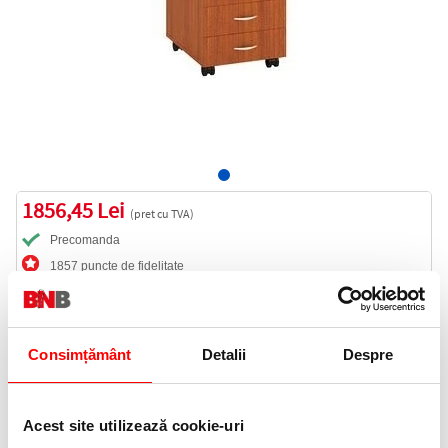
1856,45 Lei
(pret cu TVA)
Precomanda
1857 puncte de fidelitate
Cod produs:
M2291276
Consimțământ
Detalii
Despre
Precomanda produsul
Acest site utilizează cookie-uri
Livrare gratuita