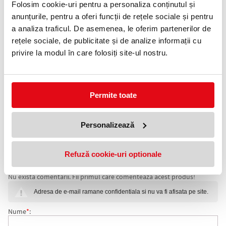
Folosim cookie-uri pentru a personaliza conținutul și
Telefon:
anunțurile, pentru a oferi funcții de rețele sociale și pentru
0372 552 601
a analiza traficul. De asemenea, le oferim partenerilor de
rețele sociale, de publicitate și de analize informații cu
Adauga in wishlist
privire la modul în care folosiți site-ul nostru.
Containere mobile de birou pentru pastrarea documentelor,
instrumentelor de scris etc.
Corpurile sertarelor sunt din metal, rotile din plastic.
Blocarea sertarelor impiedica rasturnarea lor.
Permite toate
Containerul are o incuietoare centrala.
Disponibile in design par salbatic, fag, cires si nuc.
Realizate din PAL laminat cu gr. de 25 mm.
Personalizează
Containerul nu are roti cu frane.
Canturile ABS la corp sunt de 1 mm si la fronturile usilor de 2 mm.
Se livreaza demontata.
Refuză cookie-uri optionale
COMENTARII CONTAINER MOBIL ALFA 500, 60 X 44,3 X
Nu exista comentarii. Fii primul care comenteaza acest produs!
60 CM, DESIGN CIRES
Adresa de e-mail ramane confidentiala si nu va fi afisata pe site.
Nume
*
: