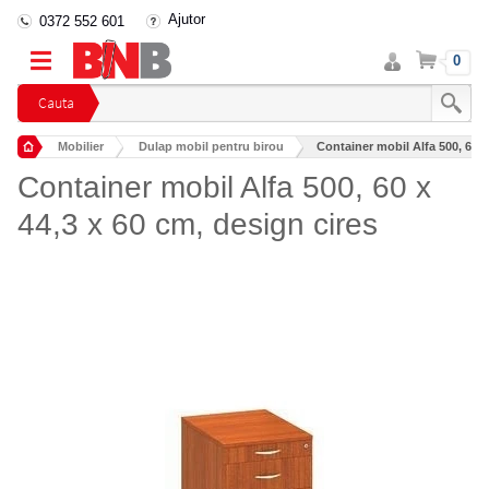
Ajutor
0372 552 601
Intra
Cos
0
in
cont
Cauta
Mobilier
Dulap mobil pentru birou
Container mobil Alfa 500, 60 x
Container mobil Alfa 500, 60 x
44,3 x 60 cm, design cires