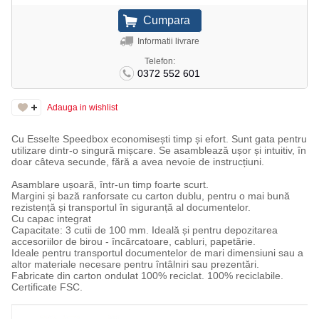
Informatii livrare
Telefon:
0372 552 601
Adauga in wishlist
Cu Esselte Speedbox economisești timp și efort. Sunt gata pentru
utilizare dintr-o singură mișcare. Se asamblează ușor și intuitiv, în
doar câteva secunde, fără a avea nevoie de instrucțiuni.
Asamblare ușoară, într-un timp foarte scurt.
Margini și bază ranforsate cu carton dublu, pentru o mai bună
rezistență și transportul în siguranță al documentelor.
Cu capac integrat
Capacitate: 3 cutii de 100 mm. Ideală și pentru depozitarea
accesoriilor de birou - încărcatoare, cabluri, papetărie.
Ideale pentru transportul documentelor de mari dimensiuni sau a
altor materiale necesare pentru întâlniri sau prezentări.
Fabricate din carton ondulat 100% reciclat. 100% reciclabile.
Certificate FSC.