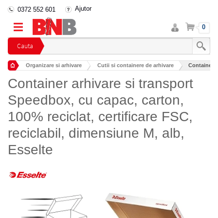
Ajutor
0372 552 601
Intra
Cos
0
in
cont
Cauta
Organizare si arhivare
Cutii si containere de arhivare
Container a
Container arhivare si transport
Speedbox, cu capac, carton,
100% reciclat, certificare FSC,
reciclabil, dimensiune M, alb,
Esselte