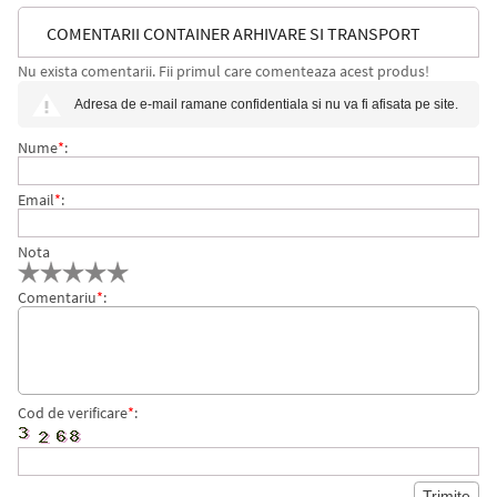
COMENTARII CONTAINER ARHIVARE SI TRANSPORT
Nu exista comentarii. Fii primul care comenteaza acest produs!
SPEEDBOX, CU CAPAC, CARTON, 100% RECICLAT,
Adresa de e-mail ramane confidentiala si nu va fi afisata pe site.
CERTIFICARE FSC, RECICLABIL, DIMENSIUNE M, ALB,
Nume
*
:
ESSELTE
Email
*
:
Nota
Comentariu
*
:
Cod de verificare
*
: