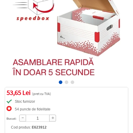
53,65 Lei
(pret cu TVA)
Stoc furnizor
54 puncte de fidelitate
Bucati:
Cod produs:
E623912