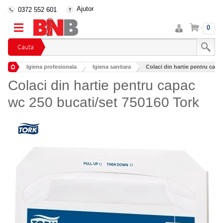
Ajutor
0372 552 601
Intra
Cos
0
in
cont
Cauta
Igiena profesionala
Igiena sanitara
Colaci din hartie pentru capa
Colaci din hartie pentru capac
wc 250 bucati/set 750160 Tork