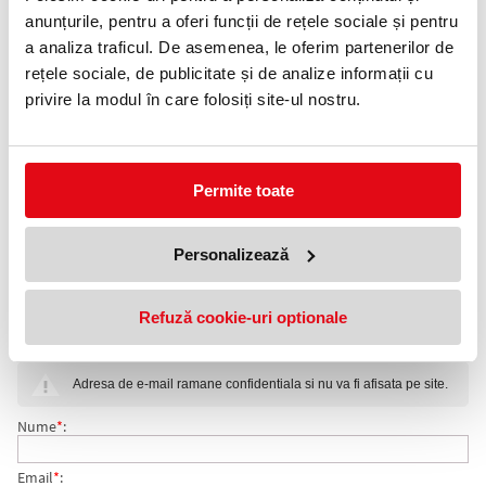
0372 552 601
anunțurile, pentru a oferi funcții de rețele sociale și pentru
a analiza traficul. De asemenea, le oferim partenerilor de
Adauga in wishlist
rețele sociale, de publicitate și de analize informații cu
privire la modul în care folosiți site-ul nostru.
Colaci din hartie pentru capac wc 250 bucati/set 750160 Tork.
Sistemul de protectie pentru colacul WC Tork, confera igiena la
toaletelor dumneavoastra.
Elimina riscul contaminarilor.
Sistem V1.
Permite toate
· Cantitate: 250 buc.
· Grosime: 23 mm.
Personalizează
· Latime: 265 mm.
· Lungime: 380 mm.
COMENTARII COLACI DIN HARTIE PENTRU CAPAC WC
Refuză cookie-uri optionale
Nu exista comentarii. Fii primul care comenteaza acest produs!
250 BUCATI/SET 750160 TORK
Adresa de e-mail ramane confidentiala si nu va fi afisata pe site.
Nume
*
:
Email
*
: