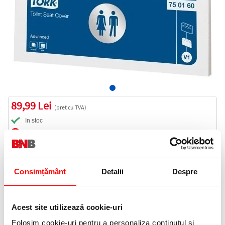
89,99 Lei
(pret cu TVA)
In stoc
90 puncte de fidelitate
Bucati:
Cod produs:
750160
Consimțământ
Detalii
Despre
Informatii livrare
Acest site utilizează cookie-uri
Telefon:
Folosim cookie-uri pentru a personaliza conținutul și