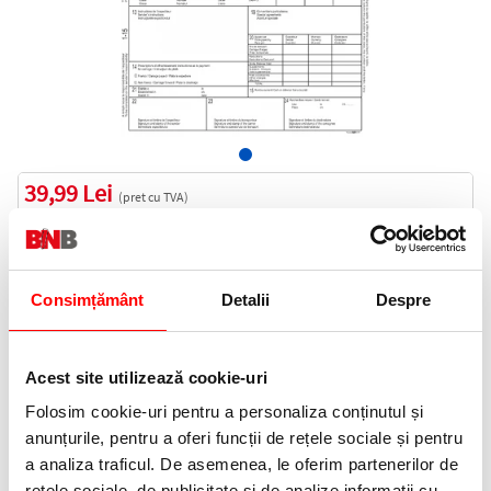
39,99 Lei
(pret cu TVA)
Indisponibil
40 puncte de fidelitate
Consimțământ
Detalii
Despre
Cod produs:
CMR6EX
Acest site utilizează cookie-uri
Anunta-ma cand revine in stoc
Folosim cookie-uri pentru a personaliza conținutul și
anunțurile, pentru a oferi funcții de rețele sociale și pentru
Informatii livrare
a analiza traficul. De asemenea, le oferim partenerilor de
Telefon:
rețele sociale, de publicitate și de analize informații cu