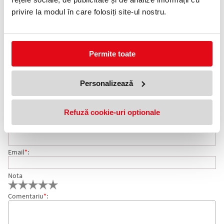
0372 552 601
privire la modul în care folosiți site-ul nostru.
Adauga in wishlist
CMR-urile sunt disponibile in blocuri A4 a cate 50 de file, 4
Permite toate
exemplare /set tiparite pe hartie autocopiativa.
COMENTARII CMR 6 EXEMPLARE 50 FILE/SET
Personalizează
Nu exista comentarii. Fii primul care comenteaza acest produs!
Adresa de e-mail ramane confidentiala si nu va fi afisata pe site.
Refuză cookie-uri optionale
Nume
*
:
Email
*
:
Nota
Comentariu
*
: