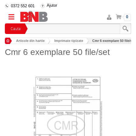
Ajutor
0372 552 601
Intra
Cos
0
in
cont
Cauta
Articole din hartie
Imprimate tipizate
Cmr 6 exemplare 50 file/set
Cmr 6 exemplare 50 file/set