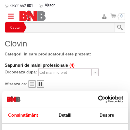
Ajutor
0372 552 601
Intra
Cos
0
in
cont
Cauta
Clovin
Categorii in care producatorul este prezent:
Sapunuri de maini profesionale
(4)
Ordoneaza dupa:
Afiseaza ca:
Consimțământ
Detalii
Despre