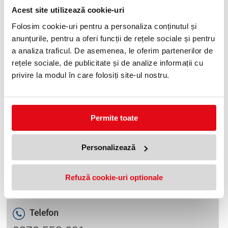
Acest site utilizează cookie-uri
Sapun lamaie si ceai verde, cu
Sapun lichid 5l, lapte si cocos
glicerina 5L, CLOVIN
cu glicerina, Clovin
Folosim cookie-uri pentru a personaliza conținutul și
34,99 lei
34,99 lei
(pret cu TVA)
(pret cu TVA)
anunțurile, pentru a oferi funcții de rețele sociale și pentru
a analiza traficul. De asemenea, le oferim partenerilor de
rețele sociale, de publicitate și de analize informații cu
privire la modul în care folosiți site-ul nostru.
Permite toate
Sapun lichid, 5l, floral cu
Sapun lichid, 5l, maracuja cu
Personalizează
glicerina, Clovin
glicerina, Clovin
34,99 lei
34,99 lei
(pret cu TVA)
(pret cu TVA)
Anunta-ma cand revine in stoc
Refuză cookie-uri optionale
Telefon