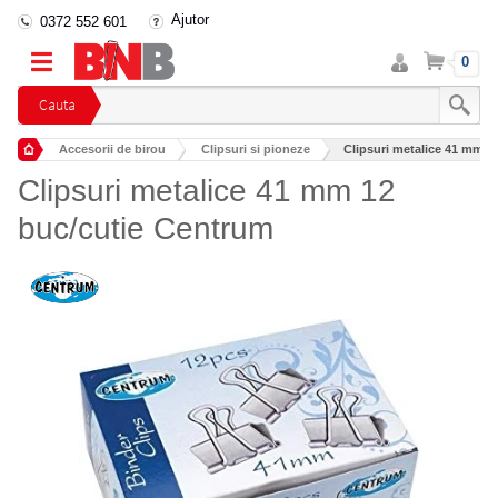
Ajutor
0372 552 601
Intra
Cos
0
in
cont
Cauta
Accesorii de birou
Clipsuri si pioneze
Clipsuri metalice 41 mm 1
Clipsuri metalice 41 mm 12
buc/cutie Centrum