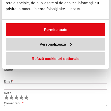
0372 552 601
rețele sociale, de publicitate și de analize informații cu
privire la modul în care folosiți site-ul nostru.
Adauga in wishlist
Ambalare: 12 buc/cutie.
Permite toate
Clipsuri metalice, ideale pentru depozitarea si organizarea
documentelor.
COMENTARII CLIPSURI METALICE 41 MM 12 BUC/CUTIE
Personalizează
Nu exista comentarii. Fii primul care comenteaza acest produs!
CENTRUM
Refuză cookie-uri optionale
Adresa de e-mail ramane confidentiala si nu va fi afisata pe site.
Nume
*
:
Email
*
:
Nota
Comentariu
*
: