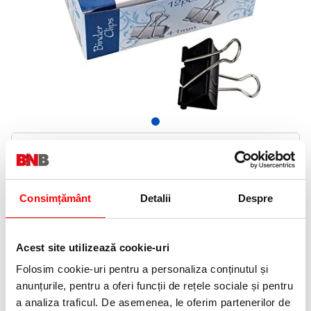
9,99 Lei
(pret cu TVA)
In stoc
10 puncte de fidelitate
Consimțământ
Detalii
Despre
Bucati:
Cod produs:
81832
Acest site utilizează cookie-uri
Folosim cookie-uri pentru a personaliza conținutul și
Informatii livrare
anunțurile, pentru a oferi funcții de rețele sociale și pentru
Telefon:
a analiza traficul. De asemenea, le oferim partenerilor de