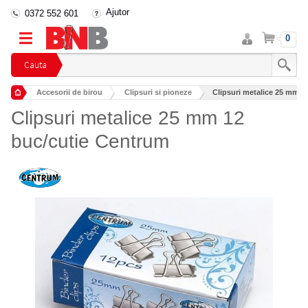
Ajutor
0372 552 601
Intra
Cos
0
in
cont
Cauta
Accesorii de birou
Clipsuri si pioneze
Clipsuri metalice 25 mm 1
Clipsuri metalice 25 mm 12
buc/cutie Centrum