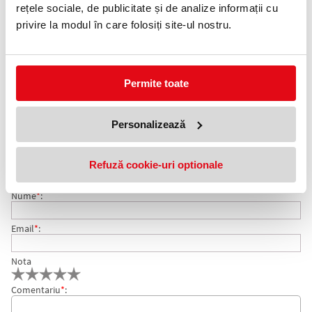
0372 552 601
rețele sociale, de publicitate și de analize informații cu
privire la modul în care folosiți site-ul nostru.
Adauga in wishlist
Ambalare: 12 buc/cutie.
Permite toate
Clipsuri metalice, ideale pentru depozitarea si organizarea
documentelor.
COMENTARII CLIPSURI METALICE 25 MM 12 BUC/CUTIE
Personalizează
Nu exista comentarii. Fii primul care comenteaza acest produs!
CENTRUM
Refuză cookie-uri optionale
Adresa de e-mail ramane confidentiala si nu va fi afisata pe site.
Nume
*
:
Email
*
:
Nota
Comentariu
*
: