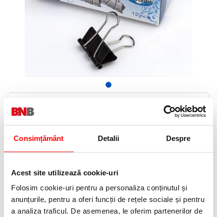
6,99 Lei
(pret cu TVA)
In stoc
7 puncte de fidelitate
Consimțământ
Detalii
Despre
Bucati:
Cod produs:
80245
Acest site utilizează cookie-uri
Folosim cookie-uri pentru a personaliza conținutul și
Informatii livrare
anunțurile, pentru a oferi funcții de rețele sociale și pentru
Telefon:
a analiza traficul. De asemenea, le oferim partenerilor de