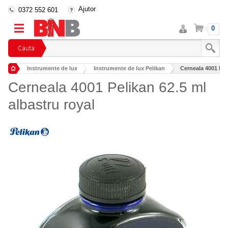
Ajutor
0372 552 601
Intra
Cos
0
in
cont
Cauta
Instrumente de lux
Instrumente de lux Pelikan
Cerneala 4001 Peli
Cerneala 4001 Pelikan 62.5 ml
albastru royal