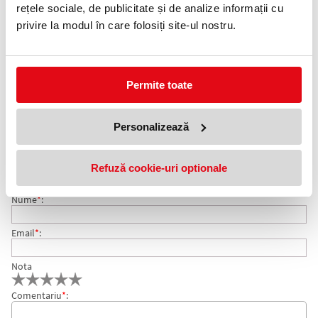
0372 552 601
rețele sociale, de publicitate și de analize informații cu
privire la modul în care folosiți site-ul nostru.
Adauga in wishlist
Volum: 62.5 ml.
Potrivită pentru stilourile tradiţionale Pelikan şi alte stilouri cu
Permite toate
pompiţa şi convertor.
Produce linii clare şi definite.
COMENTARII CERNEALA 4001 PELIKAN 62.5 ML
Personalizează
Nu exista comentarii. Fii primul care comenteaza acest produs!
ALBASTRU ROYAL
Refuză cookie-uri optionale
Adresa de e-mail ramane confidentiala si nu va fi afisata pe site.
Nume
*
:
Email
*
:
Nota
Comentariu
*
: