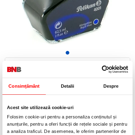
15,99 Lei
(pret cu TVA)
In stoc
16 puncte de fidelitate
Consimțământ
Detalii
Despre
Bucati:
Cod produs:
329136
Acest site utilizează cookie-uri
Folosim cookie-uri pentru a personaliza conținutul și
Informatii livrare
anunțurile, pentru a oferi funcții de rețele sociale și pentru
Telefon:
a analiza traficul. De asemenea, le oferim partenerilor de