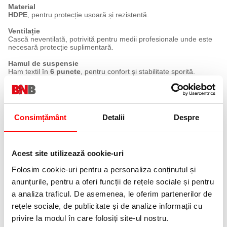
Material
HDPE
, pentru protecție ușoară și rezistentă.
Ventilație
Cască neventilată, potrivită pentru medii profesionale unde este
necesară protecție suplimentară.
Hamul de suspensie
Ham textil în
6 puncte
, pentru confort și stabilitate sporită.
Reglare dimensiune
Sistem de reglare cu rotiță, pentru ajustare rapidă și fixare
confortabilă.
Consimțământ
Detalii
Despre
Dimensiune reglabilă
Potrivită pentru circumferința capului între
52 - 64 cm
.
Curea bărbie
Curea pentru bărbie în
2 puncte
, inclusă.
Acest site utilizează cookie-uri
Compatibilitate accesorii
Folosim cookie-uri pentru a personaliza conținutul și
Prevăzută cu fante laterale pentru atașarea antifoanelor tip clip-
anunțurile, pentru a oferi funcții de rețele sociale și pentru
on.
a analiza traficul. De asemenea, le oferim partenerilor de
Izolație electrică
rețele sociale, de publicitate și de analize informații cu
Izolație electrică de
440V AC
.
privire la modul în care folosiți site-ul nostru.
Rezistență impact