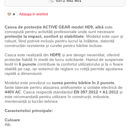
0372 552 601
Adauga in wishlist
Casca de protecție ACTIVE GEAR model HD9, albă
este
concepută pentru activități profesionale unde sunt necesare
protecție la impact, confort și stabilitate
. Modelul este ușor și
robust, fiind potrivit inclusiv pentru lucrul la înălțime, datorită
construcției rezistente și curelei pentru bărbie incluse.
Casca este realizată din
HDPE
și are design neventilat, oferind
protecție fiabilă în medii de lucru solicitante. Hamul de suspensie
textil în
6 puncte
contribuie la confortul utilizatorului și la o fixare
stabilă pe cap, iar sistemul de reglare cu rotiță permite ajustarea
rapidă a dimensiunii.
Modelul este prevăzut cu
curea pentru bărbie în 2 puncte
,
fante laterale pentru atașarea antifoanelor și izolație electrică de
440V AC
. Casca respectă standardul
EN 397:2012 + A1:2012
și
este recomandată pentru utilizare în construcții, industrie,
mentenanță și lucrări tehnice.
Caracteristici principale:
Culoare
Alb.