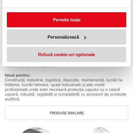
Oferă protecție la impact, potrivită pentru activități profesionale.
Greutate
350 g
.
Permite toate
Standard
EN 397:2012 + A1:2012
.
Personalizează
Amprentă CO₂
2.06 kg CO2e
.
Refuză cookie-uri optionale
Utilizare
Recomandată pentru protecția capului în activități profesionale,
inclusiv lucrări la înălțime.
Ideal pentru:
Construcții, industrie, logistică, depozite, mentenanță, lucrări la
înălțime, lucrări tehnice, spații industriale și alte medii
profesionale unde este necesară protecția capului cu o cască
ușoară, robustă, reglabilă și compatibilă cu accesorii de protecție
auditivă.
PRODUSE SIMILARE