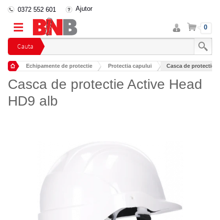
Ajutor
0372 552 601
Intra
Cos
0
in
cont
Cauta
Echipamente de protectie
Protectia capului
Casca de protectie 
Casti de protectie
Casca de protectie Active Head
HD9 alb