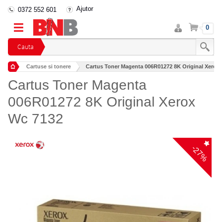
Ajutor
0372 552 601
Intra
Cos
0
in
cont
Cauta
Cartuse si tonere
Cartus Toner Magenta 006R01272 8K Original Xerox
Cartus Toner Magenta
006R01272 8K Original Xerox
Wc 7132
-27%