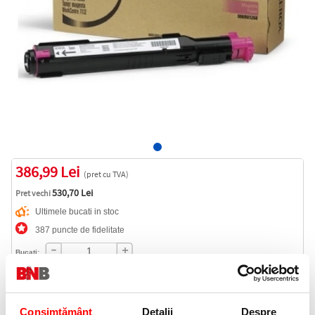
386,99 Lei
(pret cu TVA)
530,70 Lei
Pret vechi
Ultimele bucati in stoc
387 puncte de fidelitate
Bucati:
Cod produs:
006R01272
Consimțământ
Detalii
Despre