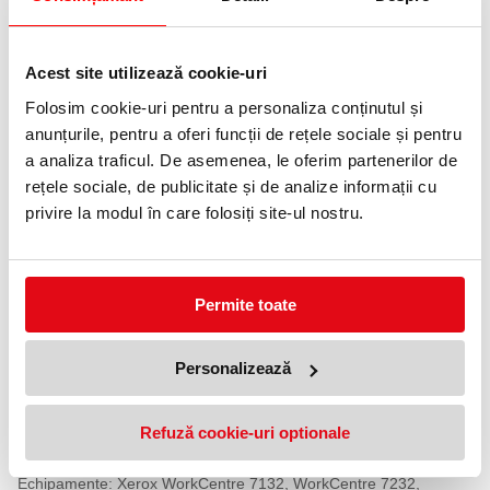
Livrare gratuita
Telefon:
0372 552 601
Acest site utilizează cookie-uri
Folosim cookie-uri pentru a personaliza conținutul și
Adauga in wishlist
anunțurile, pentru a oferi funcții de rețele sociale și pentru
a analiza traficul. De asemenea, le oferim partenerilor de
Producator: Xerox
rețele sociale, de publicitate și de analize informații cu
Cod producator: 006R01272
Nume produs: 006R01272
privire la modul în care folosiți site-ul nostru.
Tip Cartus: Cartus Toner Magenta
Compatibilitate: Cartus Original
Tehnologie: Copiator
Culoare: Magenta
Capacitate (pag): 8000
Permite toate
Echipamente: Xerox WorkCentre 7132, WorkCentre 7232,
WorkCentre 7242
Producator: Xerox
Cod producator: 006R01272
Personalizează
Nume produs: 006R01272
Tip Cartus: Cartus Toner Magenta
Compatibilitate: Cartus Original
Tehnologie: Copiator
Refuză cookie-uri optionale
Culoare: Magenta
Capacitate (pag): 8000
Echipamente: Xerox WorkCentre 7132, WorkCentre 7232,