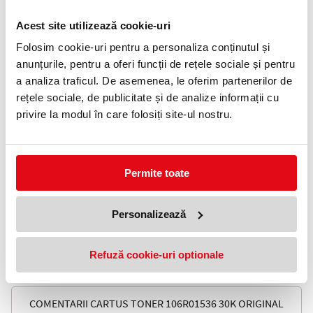
0372 552 601
Acest site utilizează cookie-uri
Adauga in wishlist
Folosim cookie-uri pentru a personaliza conținutul și
anunțurile, pentru a oferi funcții de rețele sociale și pentru
Producator: Xerox
Cod producator: 106R01536
a analiza traficul. De asemenea, le oferim partenerilor de
Nume produs: 106R01536
rețele sociale, de publicitate și de analize informații cu
Tip Cartus: Cartus Toner Black
Compatibilitate: Cartus Original
privire la modul în care folosiți site-ul nostru.
Tehnologie: Imprimanta Laser
Culoare: Black
Capacitate (pag): 30000
Echipamente: Xerox Phaser 4600DN, Phaser 4600N, Phaser
4620, Phaser 4622ADN, Phaser 4622DN
Permite toate
Producator: Xerox
Cod producator: 106R01536
Nume produs: 106R01536
Tip Cartus: Cartus Toner Black
Personalizează
Compatibilitate: Cartus Original
Tehnologie: Imprimanta Laser
Culoare: Black
Refuză cookie-uri optionale
Capacitate (pag): 30000
Echipamente: Xerox Phaser 4600DN, Phaser 4600N, Phaser
4620, Phaser 4622ADN, Phaser 4622DN
COMENTARII CARTUS TONER 106R01536 30K ORIGINAL