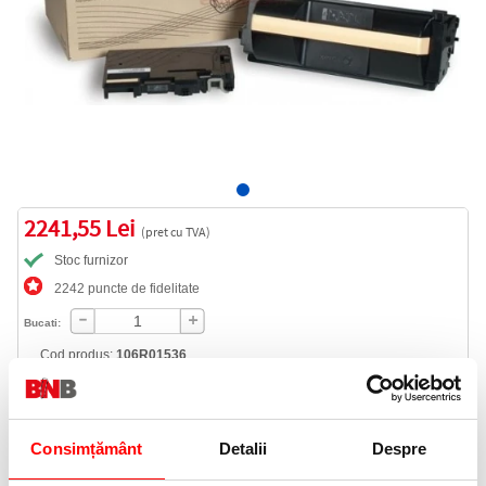
2241,55 Lei
(pret cu TVA)
Stoc furnizor
2242 puncte de fidelitate
Bucati:
Cod produs:
106R01536
Livrare gratuita
Consimțământ
Detalii
Despre
Telefon: