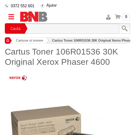
Ajutor
0372 552 601
Intra
Cos
0
in
cont
Cauta
Cartuse si tonere
Cartus Toner 106R01536 30K Original Xerox Phaser 
Cartus Toner 106R01536 30K
Original Xerox Phaser 4600