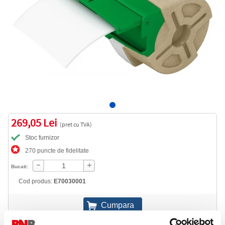
269,05 Lei
(pret cu TVA)
Stoc furnizor
270 puncte de fidelitate
Bucati:
Cod produs:
E70030001
Livrare gratuita