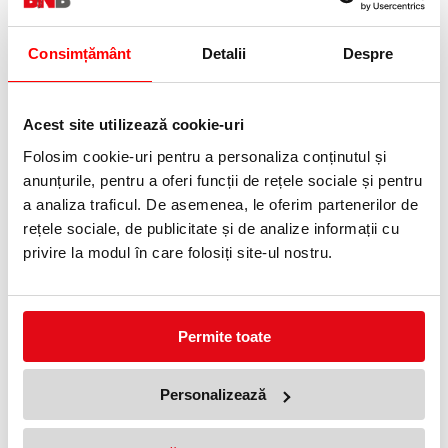
Telefon:
0372 552 601
Consimțământ
Detalii
Despre
Adauga in wishlist
Acest site utilizează cookie-uri
Taie eticheta la dimensiunea dorită, pentru a eticheta colete,
bibliorafturi și orice altceva dorești - poți imprima chiar și bannere.
Folosim cookie-uri pentru a personaliza conținutul și
· Lățime: 88 mm
anunțurile, pentru a oferi funcții de rețele sociale și pentru
· Lungime: 22 m
a analiza traficul. De asemenea, le oferim partenerilor de
· Adeziv permanent
· Hârtie albă
rețele sociale, de publicitate și de analize informații cu
· Se poate tăia la lungimea dorită, de la 28 mm la 910 mm
privire la modul în care folosiți site-ul nostru.
PRODUSE SIMILARE
Permite toate
Personalizează