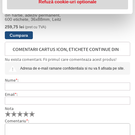
Refuză cookie-uri optionale
Cartus Icon, etichete pre-taiate
din hartie, adeziv permanent,
600 etichete, 36x88mm, Leitz
259,75 lei
(pret cu TVA)
COMENTARII CARTUS ICON, ETICHETE CONTINUE DIN
Nu exista comentarii. Fii primul care comenteaza acest produs!
HARTIE, ADEZIV PERMANENT, 88MMX22M, LEITZ
Adresa de e-mail ramane confidentiala si nu va fi afisata pe site.
Nume
*
:
Email
*
:
Nota
Comentariu
*
: