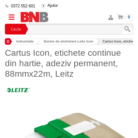
Ajutor
0372 552 601
Intra
Cos
0
in
cont
Cauta
Industriale
Sistem de etichetare Leitz Icon
Cartus Icon, etichete 
Cartus Icon, etichete continue
din hartie, adeziv permanent,
88mmx22m, Leitz