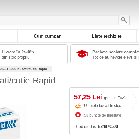
Cum cumpar
Liste rechizite
Livrare în 24-48h
Pachete școlare comple
din stoc propriu
Tot ce au nevoie elevii și 
23/24 1000 bucati/cutie Rapid
ti/cutie Rapid
57,25 Lei
(pret cu TVA)
Ultimele bucati in stoc
58 puncte de fidelitate
E24870500
Cod produs: