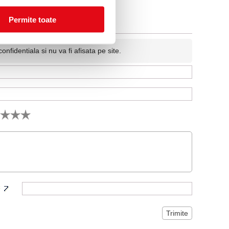
Permite toate
fidentiala si nu va fi afisata pe site.