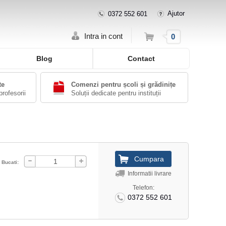
Ajutor
0372 552 601
Cos
Intra in cont
0
Blog
Contact
te
Comenzi pentru școli și grădinițe
profesorii
Soluții dedicate pentru instituții
Bucati:
Informatii livrare
Telefon:
0372 552 601