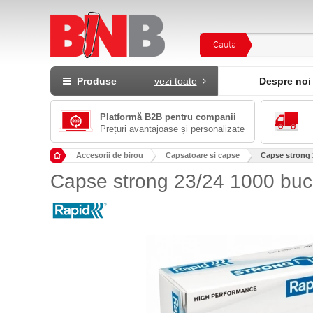
Cauta
Produse
vezi toate
Despre noi
Platformă B2B pentru companii
Prețuri avantajoase și personalizate
Accesorii de birou
Capsatoare si capse
Capse strong 
Capse strong 23/24 1000 buca