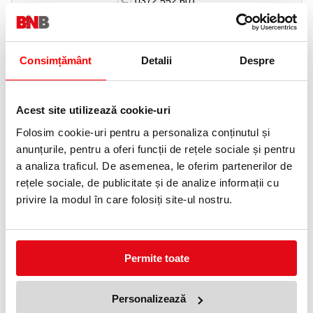
0372 552 601
Adauga in wishlist
Consimțământ
Detalii
Despre
Capse de mare capacitate, din metal puternic și rezistent, pentru
capsarea hârtie de scris și colorate.
- Capsează între 80 și 120 coli (80 gsm)
- Fiecare cutie conține 1,000 de capse
Acest site utilizează cookie-uri
- Simbolul galben pentru a semnala tipul capsei - STRONG.
Folosim cookie-uri pentru a personaliza conținutul și
-15 mm lungimea piciorului
- Capse zincate din metal puternic pentru cea mai bună
anunțurile, pentru a oferi funcții de rețele sociale și pentru
performanţă.
a analiza traficul. De asemenea, le oferim partenerilor de
- Margini ascuțite pentru o mai bună penetrare
rețele sociale, de publicitate și de analize informații cu
Dimensiuni: 72 x 20 x 77 mm
privire la modul în care folosiți site-ul nostru.
Capacitatea de capsare: 120 coli
Categorie: Pentru Rapid HD210
Altele: Cutie de 1,000 capse 23/15 STRONG
Greutate: 0,13 kg
Permite toate
ACCESORII
Personalizează