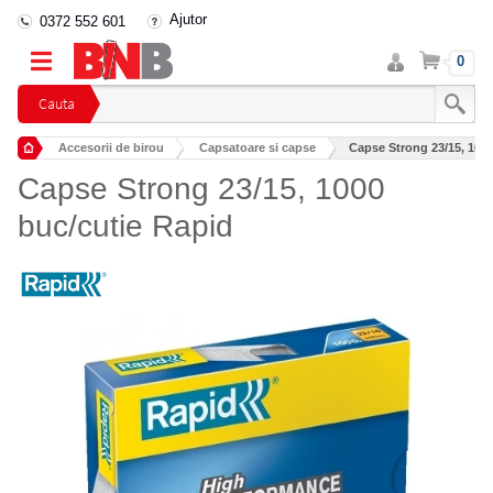
Ajutor
0372 552 601
Intra
Cos
0
in
cont
Cauta
Accesorii de birou
Capsatoare si capse
Capse Strong 23/15, 1000
Capse Strong 23/15, 1000
buc/cutie Rapid