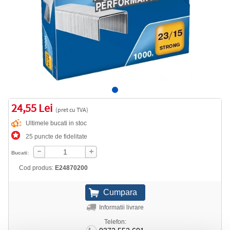
24,55 Lei
(pret cu TVA)
Ultimele bucati in stoc
25 puncte de fidelitate
Bucati:
Cod produs:
E24870200
Informatii livrare
Telefon: