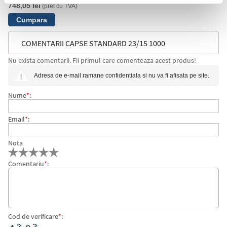
748,05 lei
(pret cu TVA)
COMENTARII CAPSE STANDARD 23/15 1000
Nu exista comentarii. Fii primul care comenteaza acest produs!
BUCATI/CUTIE RAPID
Adresa de e-mail ramane confidentiala si nu va fi afisata pe site.
Nume
*
:
Email
*
:
Nota
Comentariu
*
:
Cod de verificare
*
: