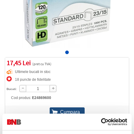
17,45 Lei
(pret cu TVA)
Ultimele bucati in stoc
18 puncte de fidelitate
Bucati:
Cod produs:
E24869600
Informatii livrare
Telefon: