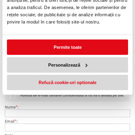
anunțurile, pentru a oferi funcții de rețele sociale și pentru
a analiza traficul. De asemenea, le oferim partenerilor de
Telefon:
0372 552 601
rețele sociale, de publicitate și de analize informații cu
privire la modul în care folosiți site-ul nostru.
Adauga in wishlist
Timp ardere: 28 ore.
Înălţime: 195 mm.
Permite toate
Diametru: 100 mm.
Ambalare: 9 bucati/set.
Personalizează
Candela 70-7 din sticla Bispol.
COMENTARII CANDELE STICLA 9 BUCATI/SET 70-7
Refuză cookie-uri optionale
Nu exista comentarii. Fii primul care comenteaza acest produs!
ARDERE 28 ORE
Adresa de e-mail ramane confidentiala si nu va fi afisata pe site.
Nume
*
:
Email
*
: