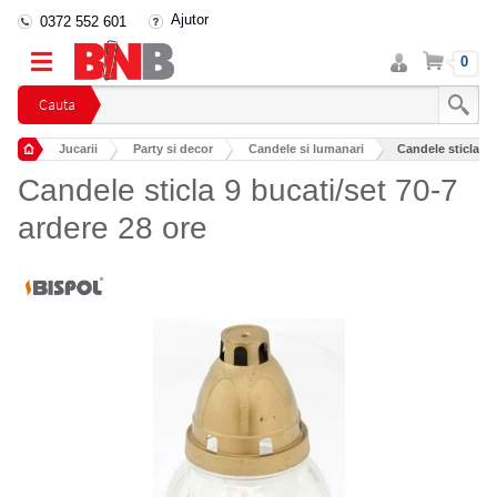
Ajutor
0372 552 601
Intra
Cos
0
in
cont
Cauta
Jucarii
Party si decor
Candele si lumanari
Candele sticla 9 
Candele sticla 9 bucati/set 70-7
ardere 28 ore