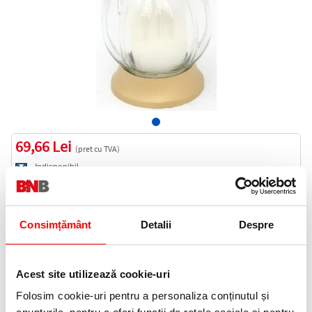
69,66 Lei
(pret cu TVA)
Indisponibil
70 puncte de fidelitate
Consimțământ
Detalii
Despre
Cod produs:
42962
Acest site utilizează cookie-uri
Anunta-ma cand revine in stoc
Folosim cookie-uri pentru a personaliza conținutul și
Informatii livrare