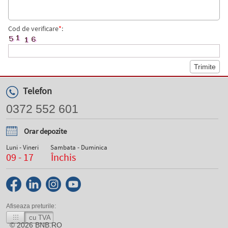
Cod de verificare
*
:
Telefon
0372 552 601
Orar depozite
Luni - Vineri
Sambata - Duminica
09 - 17
Închis
Afiseaza preturile:
cu TVA
© 2026
BNB.RO