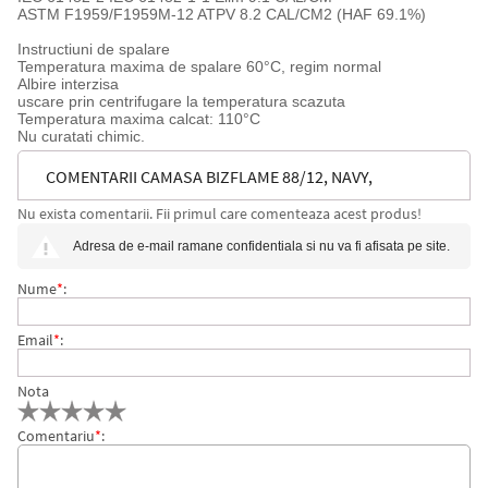
ASTM F1959/F1959M-12 ATPV 8.2 CAL/CM2 (HAF 69.1%)
Instructiuni de spalare
Temperatura maxima de spalare 60°C, regim normal
Albire interzisa
uscare prin centrifugare la temperatura scazuta
Temperatura maxima calcat: 110°C
Nu curatati chimic.
COMENTARII CAMASA BIZFLAME 88/12, NAVY,
Nu exista comentarii. Fii primul care comenteaza acest produs!
REGULAR, PORTWEST
Adresa de e-mail ramane confidentiala si nu va fi afisata pe site.
Nume
*
:
Email
*
:
Nota
Comentariu
*
: