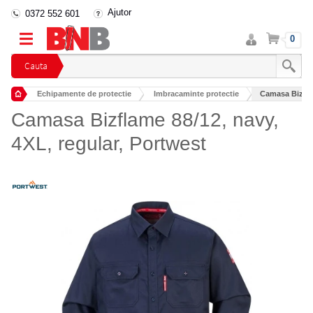
Ajutor
0372 552 601
Intra
Cos
0
in
cont
Cauta
Echipamente de protectie
Imbracaminte protectie
Camasa Bizflam
Imbracaminte protectie flacara/sudura
Camasa Bizflame 88/12, navy,
4XL, regular, Portwest