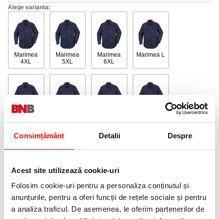
Alege varianta:
Marimea
Marimea
Marimea
Marimea L
4XL
5XL
6XL
Marimea M
Marimea S
Marimea XL
Marimea
XXL
Consimțământ
Detalii
Despre
Acest site utilizează cookie-uri
Marimea
Folosim cookie-uri pentru a personaliza conținutul și
XXXL
anunțurile, pentru a oferi funcții de rețele sociale și pentru
a analiza traficul. De asemenea, le oferim partenerilor de
Adauga in wishlist