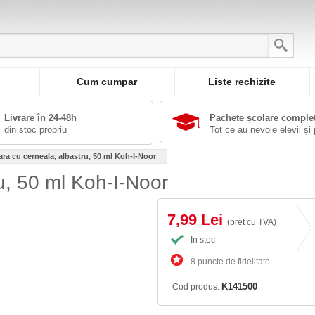
Cum cumpar
Liste rechizite
Livrare în 24-48h
Pachete școlare comple
din stoc propriu
Tot ce au nevoie elevii și 
ra cu cerneala, albastru, 50 ml Koh-I-Noor
u, 50 ml Koh-I-Noor
7,99 Lei
(pret cu TVA)
In stoc
8 puncte de fidelitate
K141500
Cod produs: